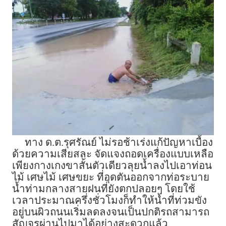
ทาง ด.ต.รุศรัณย์ ไม่รอช้าเร่งแก้ปัญหาเบื้อง
ด้วยความเสียสละ จัดแจงถอดเครื่องแบบเหลือ
เพียงกางเกงขาสั้นตัวเดียวลุยน้ำลงไปเอาท่อน
ไม้ เศษไม้ เศษขยะ ที่อุดตันออกจากท่อระบาย
น้ำท่ามกลางสายฝนที่ยังตกปลอยๆ โดยใช้
เวลาประมาณครึ่งชั่วโมงก็ทำให้น้ำที่ท่วมขัง
อยู่บนผิวถนนเริ่มลดลงจนเป็นปกติรถสามารถ
สัญจรผ่านไปมาได้อย่างสะดวกแล้ว