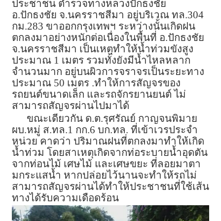
ประชาชน ตำรวจทางหลวงปักธงชัย
อ.ปักธงชัย จ.นครราชสีมา อยู่บริเวณ ทล.304
กม.283 ขาออกกรุงเทพฯ ระหว่างนั้นเกิดฝน
ตกลงมาอย่างหนักต่อเนื่องในพื้นที่ อ.ปักธงชัย
จ.นครราชสีมา เป็นเหตุทำให้น้ำท่วมขังสูง
ประมาณ 1 เมตร รวมทั้งยังมีน้ำไหลหลาก
จำนวนมาก อยู่บนผิวการจราจรเป็นระยะทาง
ประมาณ 50 เมตร .ทำให้การสัญจรของ
รถยนต์ขนาดเล็ก และรถจักรยานยนต์ ไม่
สามารถสัญจรผ่านไปมาได้
ขณะเดียวกัน ด.ต.รุศรัณย์ กาญจนพิมาย
ผบ.หมู่ ส.ทล.1 กก.6 บก.ทล. ที่เข้าเวรประจำ
หน่วย คาดว่า ปริมาณฝนที่ตกลงมาทำให้เกิด
น้ำท่วม โดยสาเหตุเกิดจากท่อระบายน้ำอุดตัน
จากท่อนไม้ เศษไม้ และเศษขยะ ที่ลอยมาตา
มกระแสน้ำ หากปล่อยไว้นานจะทำให้รถไม่
สามารถสัญจรผ่านได้ทำให้ประชาชนที่ใช้เส้น
ทางได้รับความเดือดร้อน