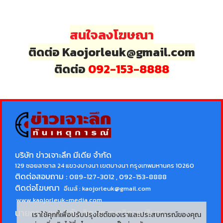
สนใจลงโฆษณา
ติดต่อ Kaojorleuk@gmail.com
ติดต่อ
092-153-8888
บริษัท ข่าวเจาะลึก มีเดีย จำกัด
129 ซอยลาซาล 24 แขวงบางนา เขตบางนา กรุงเทพมหานคร 10260
ติดต่อสอบถาม :
089-127-3012 , 092-153-8888
ติดต่อโฆษณา
อีเมล์ :
kaojorleuk@gmail.com
www.kaojorleuk-media.com
นายกรธนพล วิลัยเลิศ
บรรณาธิการบริหาร
เราใช้คุกกี้เพื่อปรับปรุงไซต์ของเราและประสบการณ์ของคุณ