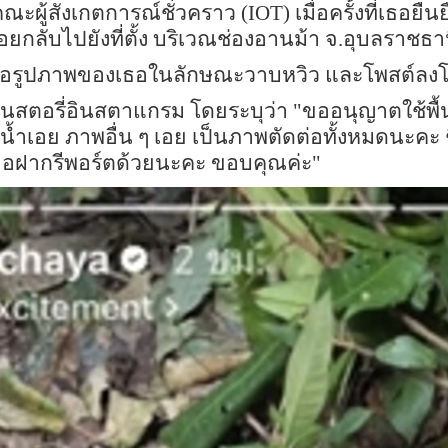
ณะผู้สังเกตการณ์ชั่วคราว (
IOT)
เมื่อครั้งที่เธอย
ยกลับไปยังที่ตั้ง บริเวณช่องอานม้า จ.อุบลราชธา
ตัดต่อรูปภาพของเธอในลักษณะวาบหวิว และโพสต์ลง
านสตอรี่อินสตาแกรม โดยระบุว่า "ขออนุญาตใช้พื้นท
น้ำเอย ภาพอื่น ๆ เอย เป็นภาพตัดต่อทั้งหมดนะคะ ชีวิ
จอฝากรีพอร์ตด้วยนะคะ ขอบคุณค่ะ"