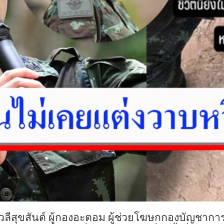
ชญา วลีสุขสันต์ ผู้กองอะตอม ผู้ช่วยโฆษกกองบั