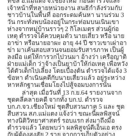
ทขิล อ.แม่แตง จ.เชียงใหม่
ก่อนตำรวจและ
เจ้าหน้าที่หลายหน่วยงาน สนธิกำลังร่วมกับ
ชาวบ้านในพื้นที่ ออกระดมค้นหา นานร่วม 3
วัน กระทั่งพบน้องอยู่ในกระท่อมบนเนินเขา
ห่างจากหมู่บ้านราวๆ 2 กิโลเมตร ส่วนผู้ก่อ
เหตุ ตำรวจได้ควบคุมตัว นายเสี่ยว หรือ นาย
อาข่า หรือนายอาผะ อายุ 44 ปี ชาวเขาเผ่าอา
ข่า มาเค้นสอบสวนจนยอมรับสารภาพ เป็นผู้
ลงมือ แต่ให้การวกไปวนมา อ้างว่า เครือญาติ
ฝ่ายแม่เด็ก ว่าจ้างเป็นยาบ้าให้ก่อเหตุ เพื่อหวัง
ได้ตัวเด็กไปเลี้ยง โดยเบื้องต้น ตำรวจได้แจ้ง 3
ข้อหา ดำเนินคดีกับนายเสี่ยวแล้ว อยู่ระหว่าง
หาหลักฐานเชื่อมโยงไปสู้จอมบงการนั้น
ล่าสุด เมื่อวันที่ 13 ก.ย.64 รายงานจาก
ชุดคลี่คลายคดี จากทั้ง บก.ป. ตำรวจ
บก.ภ.จว.เชียงใหม่ ชุดสืบสวนภาค 5 และ ชุด
สืบสวน สภ.แม่แตง แจ้งว่า ขณะนี้ผลพิสูจน์
ทางนิติวิทยาศาสตร์ รอบแรก ส่งมาถึงมือ
ตำรวจแล้ว โดยพบว่า ผลพิสูจน์ดีเอ็นเอ ตรง
กับผู้ต้องสงสัย 2 ราย จากการเก็บตัวอย่าง