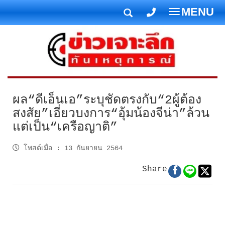
MENU
T
o
g
g
l
e
n
ผล“ดีเอ็นเอ”ระบุชัดตรงกับ“2ผู้ต้อง
a
สงสัย”เอี่ยวบงการ“อุ้มน้องจีน่า”ล้วน
v
แต่เป็น“เครือญาติ”
i
g
โพสต์เมื่อ
:
13 กันยายน 2564
a
t
Share
i
o
n