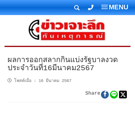
MENU
T
o
g
g
l
e
n
ผลการออกสลากกินแบ่งรัฐบาลงวด
a
ประจำวันที่16มีนาคม2567
v
i
โพสต์เมื่อ
:
16 มีนาคม 2567
g
Share
a
t
i
o
n