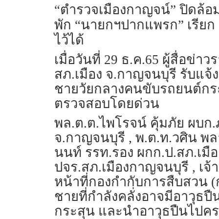
“ตำรวจเมืองกาญจน์” ปิดล้อม
พัก “นายกฯปากแพรก” เรียก “แ
ไว้ได้
เมื่อวันที่ 29 ธ.ค.65 ผู้สื่อข่
สภ.เมือง จ.กาญจนบุรี รับแจ
ชายวัยกลางคนขับรถยนต์กระบ
ตรวจสอบโดยด่วน
พล.ต.ต.ไพโรจน์ คุ้มภัย ผบก
จ.กาญจนบุรี , พ.ต.ท.วศิน พ
นนท์ รรท.รอง ผกก.ป.สภ.เมือง
ปจร.สภ.เมืองกาญจนบุรี , เจ้า
หน้าที่กองกำกับการสืบสวน (ก
ชายที่กำลังคลั่งอาจมีอาวุธปื
กระสุน และนำอาวุธปืนไปคร