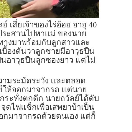
สี่ยเจ้าของไร่อ้อย อายุ 40
่จึงประสานไปหาแม่ ของนาย
ินทางมาพร้อมกับลูกสาวและ
บื้องต้นว่าลูกชายมีอาวุธปืน
ป็นอาวุธปืนลูกซองยาว แต่ไม่
้วยความระมัดระวัง และตลอด
ย์ให้ออกมาจากรถ แต่นาย
ระทั่งตกดึก นายถวัลย์ได้ดับ
์ จุดไฟแช็กเพื่อเสพยาบ้าเป็น
 ออกมาจากรถด้วยตนเอง แต่ก็