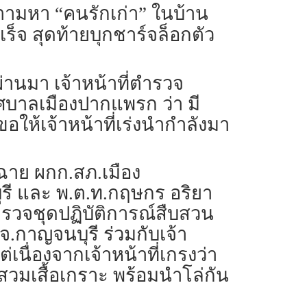
กตามหา “คนรักเก่า” ในบ้าน
ร็จ สุดท้ายบุกชาร์จล็อกตัว
ี่ผ่านมา เจ้าหน้าที่ตำรวจ
ศบาลเมืองปากแพรก ว่า มี
ห้เจ้าหน้าที่เร่งนำกำลังมา
มฉาย ผกก.สภ.เมือง
ุรี และ พ.ต.ท.กฤษกร อริยา
ตำรวจชุดปฏิบัติการณ์สืบสวน
จ.กาญจนบุรี ร่วมกับเจ้า
เนื่องจากเจ้าหน้าที่เกรงว่า
ึงสวมเสื้อเกราะ พร้อมนำโล่กัน