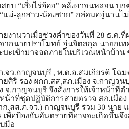
สยบ “เสี่ยไร่อ้อย” คลั่งยาจนหลอน บุ
ม่-ลูกสาว-น้องชาย” กล่อมอยู่นานไม่เ
าวรายงานว่าเมื่อช่วงค่ำของวันที่ 28 ธ.ค.ท
้งจากนายปราโมทย์ อุ่นจิตสกุล นายกเท
ะเข้ามาจอดภายในบริเวณหน้าบ้าน ขอใ
.ภ.จว.กาญจนบุรี , พ.ต.อ.สมเกียรติ โฉ
ลายศิริ รอง ผกก.สส.สภ.เมือง จ.กาญจนบ
 จ.กาญจนบุรี จึงสั่งการให้เจ้าหน้าที่
หน้าที่ชุดปฏิบัติการสายตรวจ สภ.เมือง 
ก.สส.ภ.จว.) กาญจนบุรี ร่วม 30 นาย แต่
น เพื่อป้องกันอันตรายที่อาจจะเกิดขึ้นจ
บมือ