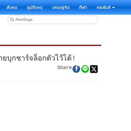
สังคม
อุบัติเหตุ
เศรษฐกิจ
กีฬา
คอลัมส์
ยบุกชาร์จล็อกตัวไว้ได้!
Share