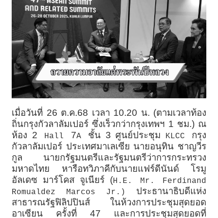
เมื่อวันที่ 26 ต.ค.68 เวลา 10.20 น. (ตามเวลาท้อง
ถิ่นกรุงกัวลาลัมเปอร์ ซึ่งเร็วกว่ากรุงเทพฯ 1 ชม.) ณ
ห้อง 2
7
ชั้น 3 ศูนย์ประชุม
กรุง
Hall
A
KLCC
กัวลาลัมเปอร์ ประเทศมาเลเซีย นายอนุทิน ชาญวีร
กูล นายกรัฐมนตรีและรัฐมนตรีว่าการกระทรวง
มหาดไทย หารือทวิภาคีกับนายแฟร์ดีนันด์ โรมู
อัลเดซ มาร์โคส จูเนียร์ (
H.E. Mr. Ferdinand
ประธานาธิบดีแห่ง
Romualdez Marcos Jr.)
สาธารณรัฐฟิลิปปินส์ ในห้วงการประชุมสุดยอด
อาเซียน ครั้งที่ 47 และการประชุมสุดยอดที่