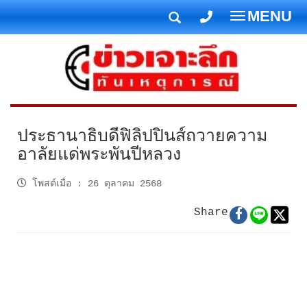
MENU
T
o
g
g
l
e
n
ประธานาธิบดีฟิลิปปินส์ถวายความ
a
อาลัยแด่พระพันปีหลวง
v
i
โพสต์เมื่อ
:
26 ตุลาคม 2568
g
Share
a
t
i
o
n