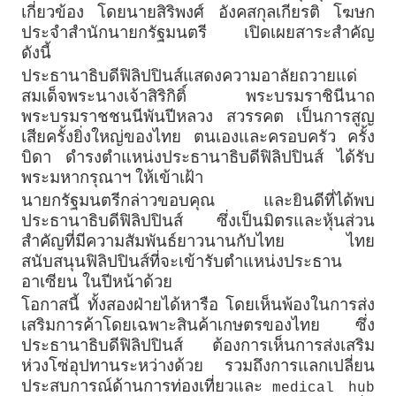
เกี่ยวข้อง โดยนายสิริพงศ์ อังคสกุลเกียรติ โฆษก
ประจำสำนักนายกรัฐมนตรี เปิดเผยสาระสำคัญ
ดังนี้
ประธานาธิบดีฟิลิปปินส์แสดงความอาลัยถวายแด่
สมเด็จพระนางเจ้าสิริกิติ์ พระบรมราชินีนาถ
พระบรมราชชนนีพันปีหลวง สวรรคต เป็นการสูญ
เสียครั้งยิ่งใหญ่ของไทย ตนเองและครอบครัว ครั้ง
บิดา ดำรงตำแหน่งประธานาธิบดีฟิลิปปินส์ ได้รับ
พระมหากรุณาฯ ให้เข้าเฝ้า
นายกรัฐมนตรีกล่าวขอบคุณ และยินดีที่ได้พบ
ประธานาธิบดีฟิลิปปินส์ ซึ่งเป็นมิตรและหุ้นส่วน
สำคัญที่มีความสัมพันธ์ยาวนานกับไทย ไทย
สนับสนุนฟิลิปปินส์ที่จะเข้ารับตำแหน่งประธาน
อาเซียน ในปีหน้าด้วย
โอกาสนี้ ทั้งสองฝ่ายได้หารือ โดยเห็นพ้องในการส่ง
เสริมการค้าโดยเฉพาะสินค้าเกษตรของไทย ซึ่ง
ประธานาธิบดีฟิลิปปินส์ ต้องการเห็นการส่งเสริม
ห่วงโซ่อุปทานระหว่างด้วย รวมถึงการแลกเปลี่ยน
ประสบการณ์ด้านการท่องเที่ยวและ
medical hub