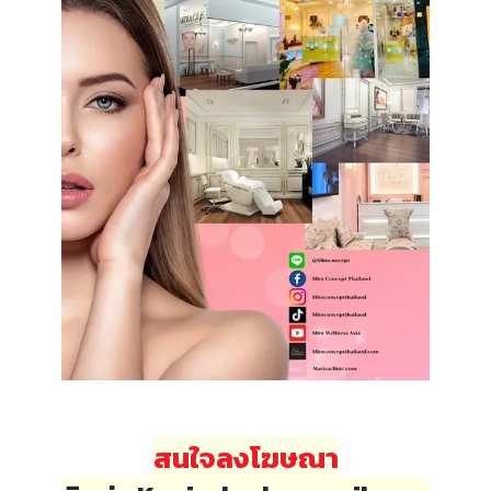
สนใจลงโฆษณา