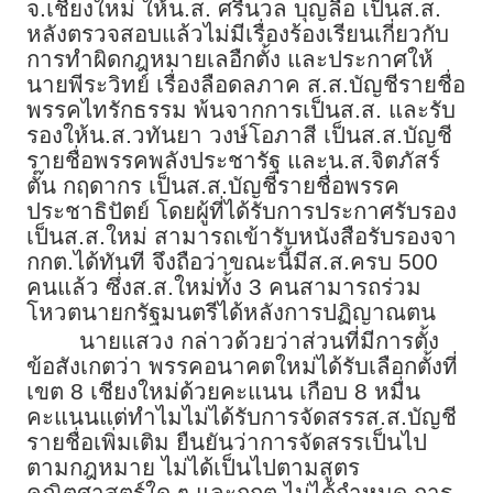
จ.เชียงใหม่ ให้น.ส. ศรีนวล บุญลือ เป็นส.ส.
หลังตรวจสอบแล้วไม่มีเรื่องร้องเรียนเกี่ยวกับ
การทำผิดกฎหมายเลอืกตั้ง และประกาศให้
นายพีระวิทย์ เรื่องลือดลภาค ส.ส.บัญชีรายชื่อ
พรรคไทรักธรรม พ้นจากการเป็นส.ส. และรับ
รองให้น.ส.วทันยา วงษ์โอภาสี เป็นส.ส.บัญชี
รายชื่อพรรคพลังประชารัฐ และน.ส.จิตภัสร์
ตั๊น กฤดากร เป็นส.ส.บัญชีรายชื่อพรรค
ประชาธิปัตย์ โดยผู้ที่ได้รับการประกาศรับรอง
เป็นส.ส.ใหม่ สามารถเข้ารับหนังสือรับรองจา
กกต.ได้ทันที จึงถือว่าขณะนี้มีส.ส.ครบ 500
คนแล้ว ซึ่งส.ส.ใหม่ทั้ง 3 คนสามารถร่วม
โหวตนายกรัฐมนตรีได้หลังการปฏิญาณตน
นายแสวง กล่าวด้วยว่าส่วนที่มีการตั้ง
ข้อสังเกตว่า พรรคอนาคตใหม่ได้รับเลือกตั้งที่
เขต 8 เชียงใหม่ด้วยคะแนน เกือบ 8 หมื่น
คะแนนแต่ทำไมไม่ได้รับการจัดสรรส.ส.บัญชี
รายชื่อเพิ่มเติม ยืนยันว่าการจัดสรรเป็นไป
ตามกฎหมาย ไม่ได้เป็นไปตามสูตร
คณิตศาสตร์ใด ๆ และกกต.ไม่ได้กำหนด การ