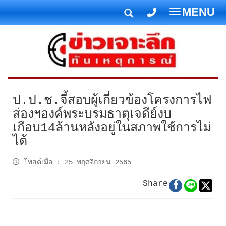
MENU
T
o
g
g
l
e
n
ป.ป.ช.จี้สอบผู้เกี่ยวข้องโครงการไฟ
a
ส่องฯองค์พระบรมธาตุเจดีย์งบ
v
เกือบ14ล้านหลังอยู่ในสภาพใช้การไม่
i
ได้
g
a
โพสต์เมื่อ
:
25 พฤศจิกายน 2565
t
i
Share
o
n