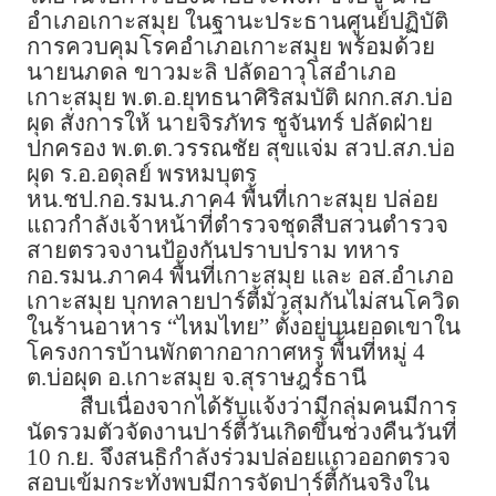
อำเภอเกาะสมุย ในฐานะประธานศูนย์ปฏิบัติ
การควบคุมโรคอำเภอเกาะสมุย พร้อมด้วย
นายนภดล ขาวมะลิ ปลัดอาวุโสอำเภอ
เกาะสมุย พ.ต.อ.ยุทธนาศิริสมบัติ ผกก.สภ.บ่อ
ผุด สั่งการให้ นายจิรภัทร ชูจันทร์ ปลัดฝ่าย
ปกครอง พ.ต.ต.วรรณชัย สุขแจ่ม สวป.สภ.บ่อ
ผุด ร.อ.อดุลย์ พรหมบุตร
หน.ชป.กอ.รมน.ภาค4 พื้นที่เกาะสมุย ปล่อย
แถวกำลังเจ้าหน้าที่ตำรวจชุดสืบสวนตำรวจ
สายตรวจงานป้องกันปราบปราม ทหาร
กอ.รมน.ภาค4 พื้นที่เกาะสมุย และ อส.อำเภอ
เกาะสมุย บุกทลายปาร์ตี้มั่วสุมกันไม่สนโควิด
ในร้านอาหาร “ไหมไทย” ตั้งอยู่บนยอดเขาใน
โครงการบ้านพักตากอากาศหรู พื้้นที่หมู่ 4
ต.บ่อผุด อ.เกาะสมุย จ.สุราษฎร์ธานี
สืบเนื่องจากได้รับแจ้งว่ามีกลุ่มคนมีการ
นัดรวมตัวจัดงานปาร์ตี้วันเกิดขึ้นช่วงคืนวันที่
10 ก.ย. จึงสนธิกำลังร่วมปล่อยแถวออกตรวจ
สอบเข้มกระทั่งพบมีการจัดปาร์ตี้กันจริงใน