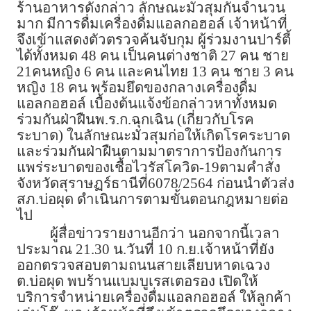
ร้านอาหารดังกล่าว ลักษณะมั่วสุมกันจำนวน
มาก มีการดื่มเครื่องดื่มแอลกอฮอล์ เจ้าหน้าที่
จึงเข้าแสดงตัวตรวจค้นจับกุม ผู้ร่วมงานปาร์ตี้
ได้ทั้งหมด 48 คน เป็นคนต่างชาติ 27 คน ชาย
21คนหญิง 6 คน และคนไทย 13 คน ชาย 3 คน
หญิง 18 คน พร้อมยึดของกลางเครื่องดื่ม
แอลกอฮอล์ เบื้องต้นแจ้งข้อกล่าวหาทั้งหมด
ร่วมกันฝ่าฝืนพ.ร.ก.ฉุกเฉิน (เกี่ยวกับโรค
ระบาด) ในลักษณะมั่วสุมก่อให้เกิดโรคระบาด
และร่วมกันฝ่าฝืนตามมาตราการป้องกันการ
แพร่ระบาดของเชื้อไวรัสโควิด-19ตามคำสั่ง
จังหวัดสุราษฏร์ธานีที่6078/2564 ก่อนนำตัวส่ง
สภ.บ่อผุด ดำเนินการตามขั้นตอนกฎหมายต่อ
ไป
ผู้สื่อข่าวรายงานอีกว่า นอกจากนี้เวลา
ประมาณ 21.30 น.วันที่ 10 ก.ย.เจ้าหน้าที่ยัง
ออกตรวจสอบตามถนนสายเลียบหาดเฉวง
ต.บ่อผุด พบร้านแบมบูเรสเตอรอง เปิดให้
บริการจำหน่ายเครื่องดื่มแอลกอฮอล์ ให้ลูกค้า