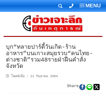
MENU
T
o
g
g
l
e
n
บุก“ทลายปาร์ตี้วันเกิด-ร้าน
a
อาหาร”บนเกาะสมุยรวบ“คนไทย-
v
ต่างชาติ”รวม48รายฝ่าฝืนคำสั่ง
i
จังหวัด
g
a
โพสต์เมื่อ
:
11 กันยายน 2564
t
i
Share
o
n