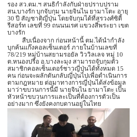
รอง สว.ตม.ฯ สนธิกำลังกับฝ่ายปราบปราม
สน.บางรัก บุกจับกุม นายจินไน ยามาโตะ อายุ
30 ปี สัญชาติญี่ปุ่น โดยจับกุมได้ที่สุรวงศ์ซิตี้
รีสอร์ท เลขที่ 99 ถนนนเรศ แขวงสี่พระยา เขต
บางรัก
สืบเนื่องจาก ก่อนหน้านี้ ตม.ได้นำกำลัง
บุกค้นแก๊งคอลเซ็นเตอร์ ภายในบ้านเลขที่
78/219 หมู่บ้านสยามรอยัล วิววิลเลจ หมู่ 10
ต.หนองปรือ อ.บางละมุง สามารถจับกุมตัว
สมาชิกคอลเซ็นเตอร์ชาวญี่ปุ่นได้ทั้งหมด 15
คน ก่อนจะผลักดันกลับญี่ปุ่นไปเพื่อดำเนินการ
ตามกฎหมาย ต่อมาทางการญี่ปุ่นได้ส่งข้อมูล
มาว่าขบวนการนี้มี นายจินไน ยามาโตะ เป็น
หัวหน้าขบวนการและเป็นที่ต้องการตัวเป็น
อย่างมาก ซึ่งยังคงกบดานอยู่ในไทย