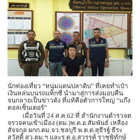
นักท่องเที่ยว “หนุ่มแดนปลาดิบ” ที่เคยทำเป๋า
เงินหล่นบนรถแท็กซี่ นำมาสู่การส่งมอบคืน
จนกลายเป็นข่าวดัง ที่แท้คือตัวการใหญ่ “แก๊ง
คอลเซ็นเตอร์”
เมื่อวันที่ 24 ส.ค.62 ที่ สำนักงานตำรวจต
จรวจคนเข้าเมือง (ตม.)พ.ต.อ.สัมพันธ์ เหลือง
สัจจกุล ผกก.ตม.จว.ชลบุรี พ.ต.ต.สุธีรฐ์ ธีระ
สวัสดิ์ สว.ตม.ฯ และร.ต.อ.สวรรค์ ราชพิทักษ์