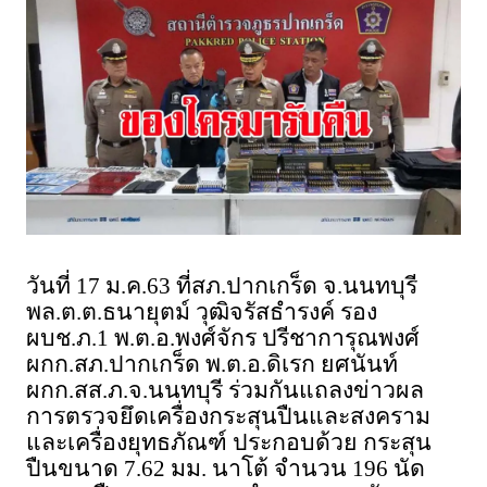
วันที่ 17 ม.ค.63 ที่สภ.ปากเกร็ด จ.นนทบุรี
พล.ต.ต.ธนายุตม์ วุฒิจรัสธำรงค์ รอง
ผบช.ภ.1 พ.ต.อ.พงศ์จักร ปรีชาการุณพงศ์
ผกก.สภ.ปากเกร็ด พ.ต.อ.ดิเรก ยศนันท์
ผกก.สส.ภ.จ.นนทบุรี ร่วมกันแถลงข่าวผล
การตรวจยึดเครื่องกระสุนปืนและสงคราม
และเครื่องยุทธภัณฑ์ ประกอบด้วย กระสุน
ปืนขนาด 7.62 มม. นาโต้ จำนวน 196 นัด