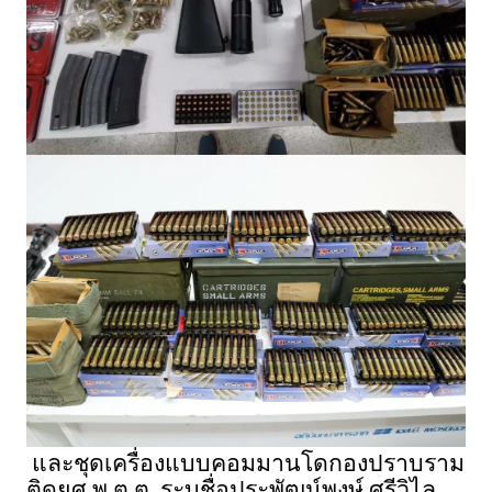
และชุดเครื่องแบบคอมมานโดกองปราบราม
ติดยศ พ.ต.ต. ระบุชื่อประพัฒน์พงษ์ ศรีวิไล