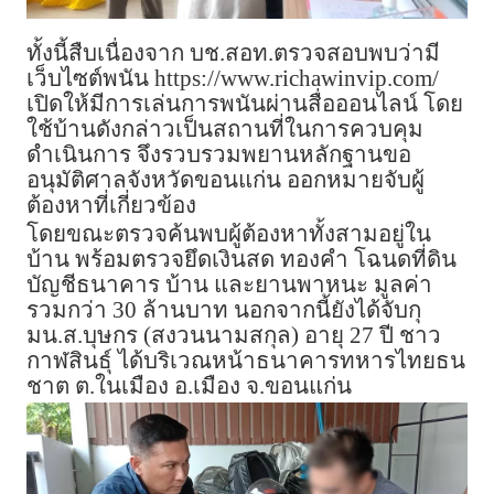
ทั้งนี้สืบเนื่องจาก บช.สอท.ตรวจสอบพบว่ามี
เว็บไซต์พนัน https://www.richawinvip.com/
เปิดให้มีการเล่นการพนันผ่านสื่อออนไลน์ โดย
ใช้บ้านดังกล่าวเป็นสถานที่ในการควบคุม
ดำเนินการ จึงรวบรวมพยานหลักฐานขอ
อนุมัติศาลจังหวัดขอนแก่น ออกหมายจับผู้
ต้องหาที่เกี่ยวข้อง
โดยขณะตรวจค้นพบผู้ต้องหาทั้งสามอยู่ใน
บ้าน พร้อมตรวจยึดเงินสด ทองคำ โฉนดที่ดิน
บัญชีธนาคาร บ้าน และยานพาหนะ มูลค่า
รวมกว่า 30 ล้านบาท นอกจากนี้ยังได้จับกุ
มน.ส.บุษกร (สงวนนามสกุล) อายุ 27 ปี ชาว
กาฬสินธุ์ ได้บริเวณหน้าธนาคารทหารไทยธน
ชาต ต.ในเมือง อ.เมือง จ.ขอนแก่น