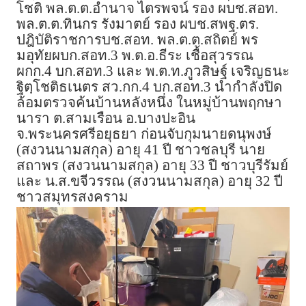
โชติ พล.ต.ต.อำนาจ ไตรพจน์ รอง ผบช.สอท.
พล.ต.ต.ทินกร รังมาตย์ รอง ผบช.สพฐ.ตร.
ปฎิบัติราชการบช.สอท. พล.ต.ต.สถิตย์ พร
มอุทัยผบก.สอท.3 พ.ต.อ.ธีระ เชื้อสุวรรณ
ผกก.4 บก.สอท.3 และ พ.ต.ท.ภูวสิษฐ์ เจริญธนะ
ฐิตฺโชติธเนตร สว.กก.4 บก.สอท.3 นำกำลังปิด
ล้อมตรวจค้นบ้านหลังหนึ่ง ในหมู่บ้านพฤกษา
นารา ต.สามเรือน อ.บางปะอิน
จ.พระนครศรีอยุธยา ก่อนจับกุมนายดนุพงษ์
(สงวนนามสกุล) อายุ 41 ปี ชาวชลบุรี นาย
สถาพร (สงวนนามสกุล) อายุ 33 ปี ชาวบุรีรัมย์
และ น.ส.ขจีวรรณ (สงวนนามสกุล) อายุ 32 ปี
ชาวสมุทรสงคราม