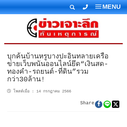
MENU
T
o
g
g
l
e
n
บุกค้นบ้านหรูบางปะอินทลายเครือ
a
ข่ายเว็บพนันออนไลน์ยึด“เงินสด-
v
ทองคำ-รถยนต์-ที่ดิน”รวม
i
กว่า30ล้าน!
g
a
โพสต์เมื่อ
:
14 กรกฎาคม 2566
t
i
Share
o
n