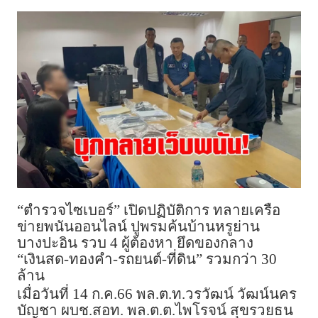
“ตำรวจไซเบอร์” เปิดปฏิบัติการ ทลายเครือ
ข่ายพนันออนไลน์ ปูพรมค้นบ้านหรูย่าน
บางปะอิน รวบ 4 ผู้ต้องหา ยึดของกลาง
“เงินสด-ทองคำ-รถยนต์-ที่ดิน” รวมกว่า 30
ล้าน
เมื่อวันที่ 14 ก.ค.66 พล.ต.ท.วรวัฒน์ วัฒน์นคร
บัญชา ผบช.สอท. พล.ต.ต.ไพโรจน์ สุขรวยธน