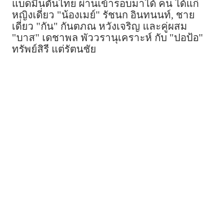
แบดมินตันไทย ผ่านเข้ารอบมาได้ คน ได้แก่
หญิงเดี่ยว "น้องเมย์" รัชนก อินทนนท์, ชาย
เดี่ยว "กัน" กันตภณ หวังเจริญ และคู่ผสม
"บาส" เดชาพล พัววรานุเคราะห์ กับ "ปอป้อ"
ทรัพย์สิรี แต่รัตนชัย