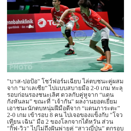
"บาส-ปอป้อ" โชว์ฟอร์มเฉียบ ไล่ตบชนะคู่ผสม
จาก “มาเลเซีย” ไปแบบสบายมือ 2-0 เกม ทะลุ
รอบก่อนรองชนะเลิศ ดวลกับคู่หูจาก “แดน
กังหันลม” ขณะที่ "เจ้ากัน" ผลงานยอดเยี่ยม
เอาชนะนักตบหนุ่มฝีมือดีจาก “แดนภาระตะ”
2-0 เกม เข้ารอบ 8 คน ไปเจอของแข็งกับ "โจว
เทียน เฉิน" มือ 2 ของโลกจากไต้หวัน ส่วน
"กิ๊ฟ-วิว" ไปไม่ถึงฝันพ่ายคู่ “สาวญี่ปุ่น” ตกรอบ