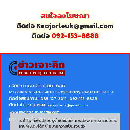
สนใจลงโฆษณา
ติดต่อ Kaojorleuk@gmail.com
ติดต่อ
092-153-8888
บริษัท ข่าวเจาะลึก มีเดีย จำกัด
129 ซอยลาซาล 24 แขวงบางนา เขตบางนา กรุงเทพมหานคร 10260
ติดต่อสอบถาม :
089-127-3012 , 092-153-8888
ติดต่อโฆษณา
อีเมล์ :
kaojorleuk@gmail.com
www.kaojorleuk-media.com
นายกรธนพล วิลัยเลิศ
บรรณาธิการบริหาร
เราใช้คุกกี้เพื่อปรับปรุงไซต์ของเราและประสบการณ์ของคุณ
อ่านเพิ่มเติมได้ที่
นโยบายความเป็นส่วนตัว