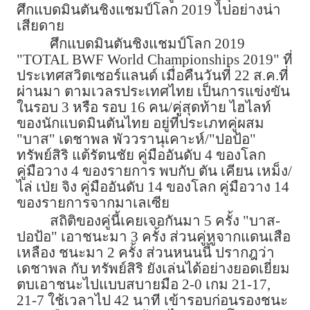
ศึกแบดมินตันชิงแชมป์โลก 2019 ไปอย่างน่า
เสียดาย
ศึกแบดมินตันชิงแชมป์โลก 2019
"TOTAL BWF World Championships 2019" ที่
ประเทศสวิตเซอร์แลนด์ เมื่อคืนวันที่ 22 ส.ค.ที่
ผ่านมา ตามเวลรประเทศไทย เป็นการแข่งขัน
ในรอบ 3 หรือ รอบ 16 คน/คู่สุดท้าย ไฮไลท์
ของนักแบดมินตันไทย อยู่ที่ประเภทคู่ผสม
"บาส" เดชาพล พัววรานุเคาะห์/"ปอป้อ"
ทรัพย์สิริ แต้รัตนชัย คู่มืออันดับ 4 ของโลก
คู่มือวาง 4 ของรายการ พบกับ ตัน เคียน เหม็ง/
ไล่ เป่ย จิง คู่มืออันดับ 14 ของโลก คู่มือวาง 14
ของรายการจากมาเลเซีย
สถิติของคู่นี้เคยเจอกันมา 5 ครั้ง "บาส-
ปอป้อ" เอาชนะมา 3 ครั้ง ส่วนคู่หูจากแดนเสือ
เหลือง ชนะมา 2 ครั้ง ส่วนหนนนี้ ปรากฎว่า
เดชาพล กับ ทรัพย์สิริ ยังเล่นได้อย่างยอดเยี่ยม
ตบเอาชนะไปแบบสบายมือ 2-0 เกม 21-17,
21-7 ใช้เวลาไป 42 นาที เข้ารอบก่อนรองชนะ