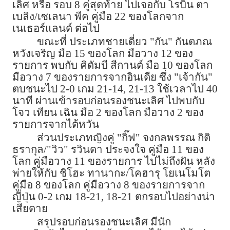
เลิศ หรือ รอบ 8 คู่สุดท้าย ไปเจอกับ โรบิน ตา
เบลิง/เซเลนา พีค คู่มือ 22 ของโลกจาก
เนเธอร์แลนด์ ต่อไป
ขณะที่ ประเภทชายเดี่ยว "กัน" กันตภณ
หวังเจริญ มือ 15 ของโลก มือวาง 12 ของ
รายการ พบกับ คิดัมบี สีกานต์ มือ 10 ของโลก
มือวาง 7 ของรายการจากอินเดีย ซึ่ง "เจ้ากัน"
ตบชนะไป 2-0 เกม 21-14, 21-13 ใช้เวลาไป 40
นาที ผ่านเข้ารอบก่อนรองชนะเลิศ ไปพบกับ
โจว เทียน เฉิน มือ 2 ของโลก มือวาง 2 ของ
รายการจากไต้หวัน
ส่วนประเภทญิงคู่ "กิ๊ฟ" จงกลพรรณ กิติ
ธรากุล/"วิว" รวินดา ประจงใจ คู่มือ 11 ของ
โลก คู่มือวาง 11 ของรายการ ไปไม่ถึงฝัน หลัง
พ่ายให้กับ ชิโฮะ ทานากะ/โคฮารุ โยเนโมโต
คู่มือ 8 ของโลก คู่มือวาง 8 ของรายการจาก
ญี่ปุ่น 0-2 เกม 18-21, 18-21 ตกรอบไปอย่างน่า
เสียดาย
สรุปรอบก่อนรองชนะเลิศ มีนัก