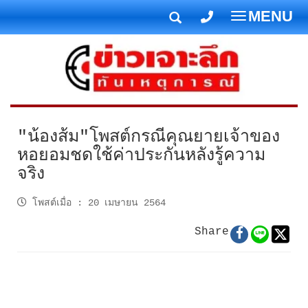
MENU
T
o
g
g
l
e
n
"น้องส้ม"โพสต์กรณีคุณยายเจ้าของ
a
หอยอมชดใช้ค่าประกันหลังรู้ความ
v
จริง
i
g
โพสต์เมื่อ
:
20 เมษายน 2564
a
t
Share
i
o
n