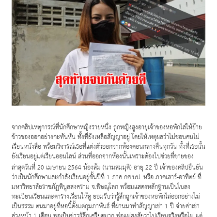
จากคลิปเหตุการณ์ที่นักศึกษาหญิงรายหนึ่ง ถูกหญิงสูงอายุเจ้าของหอพักไล่ให้ย้าย
ข้าวของออกอย่างกะทันหัน ทั้งที่ยังเหลือสัญญาอยู่ โดยให้เหตุผลว่าไม่ชอบคนไม่
เรียนหนังสือ พร้อมวิจารณ์เธอที่แต่งตัวออกจากห้องตอนกลางคืนทุกวัน ทั้งที่เธอนั้น
ยังเรียนอยู่แต่เรียนออนไลน์ ส่วนที่ออกจากห้องนั้นเพราะต้องไปช่วยพี่ขายของ
ล่าสุดวันที่
เมษายน
น้องส้ม (นามสมมุติ) อายุ
ปี เจ้าของคลิปยืนยัน
20
2564
22
ว่าเป็นนักศึกษาและกำลังเรียนอยู่ชั้นปีที่
ภาค กศ.บป. หรือ ภาคเสาร์-อาทิตย์ ที่
1
มหาวิทยาลัยราชภัฏพิบูลสงคราม จ.พิษณุโลก พร้อมแสดงหลักฐานเป็นใบลง
ทะเบียนเรียนและตารางเรียนให้ดู ยอมรับว่ารู้สึกถูกเจ้าของหอพักไล่ออกอย่างไม่
เป็นธรรม ตนมาอยู่ที่หอนี้ตั้งแต่กุมภาพันธ์ ที่ผ่านมาทำสัญญาเช่า
ปี จ่ายค่าเช่า
1
ล่วงหน้า
เดือน พอเป็นข่าวรู้สึกเครียดมาก พ่อแม่สงสัยว่าไปเรียนจริงหรือไม่ แต่
1