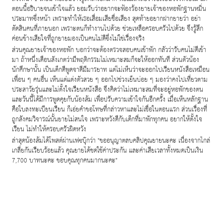
ตอนนี้อธิบายจนเข้าใจแล้ว ยอมรับว่าอยากจะฟ้องร้องยายเจ้าของหอพักฐานหมิ่น
ประมาทซึ่งหน้า เพราะทำให้เธอเสื่อมเสียชื่อเสียง สุดท้ายอยากฝากยายว่า อย่า
ตัดสินคนที่ภายนอก เพราะตนก็ทำงานไปด้วย ช่วยเหลือครอบครัวไปด้วย จึงรู้สึก
ค่อนข้างเสียใจที่ถูกยายมองเป็นคนไม่ดีซึ่งไม่ใช่เรื่องจริง
ส่วนคุณยายเจ้าของหอพัก บอกว่าจะต้องตรวจสอบคนเข้าพัก กลัวว่ารับคนไม่ดีเข้า
มา ถ้าหนึ่งเดือนสังเกตว่ามีพฤติกรรมไม่เหมาะสมก็จะให้ออกทันที ส่วนตัวน้อง
นักศึกษานั้น เป็นเด็กดีพูดจาดีมีมารยาท แต่ไม่เห็นว่าจะออกไปเรียนหนังสือเหมือน
เพื่อน ๆ คนอื่น เห็นแต่แต่งตัวสวย ๆ ออกไปช่วงเย็นบ่อย ๆ มองว่าคงไปเที่ยวตาม
ประสาวัยรุ่นและไม่ตั้งใจเรียนหนังสือ จึงคิดว่าไม่เหมาะสมที่จะอยู่หอพักของตน
และวันนี้ได้มีการพูดคุยกับน้องส้ม เพื่อปรับความเข้าใจกันอีกครั้ง เมื่อเห็นหลักฐาน
คือใบลงทะเบียนเรียน ก็เอ่ยคำขอโทษที่กล่าวหาและไม่เชื่อในตอนแรก ส่วนเรื่องที่
ถูกสังคมวิจารณ์นั้นยายไม่สนใจ เพราะหวังดีกับเด็กที่มาพักทุกคน อยากให้ตั้งใจ
เรียน ไม่ทำให้ครอบครัวผิดหวัง
ล่าสุดน้องส้มได้โพสต์ผ่านเฟซบุ๊กว่า "ขออนุญาตลบคลิปคุณยายนะคะ เนื่องจากไกล่
เกลี่ยกันเรียบร้อยแล้ว คุณยายได้ชดใช้ค่าประกัน และค่าเสียเวลาทั้งหมดเป็นเงิน
บาทนะคะ ขอบคุณทุกคนมากนะคะ"
7,700