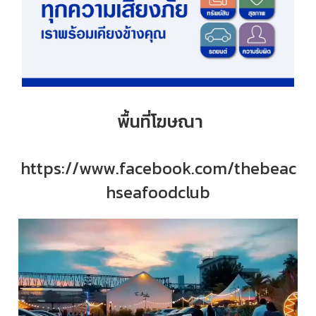
พื้นที่โฆษณา
https://www.facebook.com/thebeac
hseafoodclub