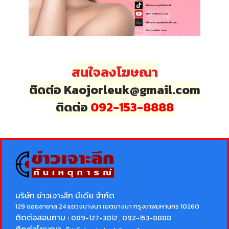
สนใจลงโฆษณา
ติดต่อ Kaojorleuk@gmail.com
ติดต่อ
092-153-8888
บริษัท ข่าวเจาะลึก มีเดีย จำกัด
129 ซอยลาซาล 24 แขวงบางนา เขตบางนา กรุงเทพมหานคร 10260
ติดต่อสอบถาม :
089-127-3012 , 092-153-8888
ติดต่อโฆษณา