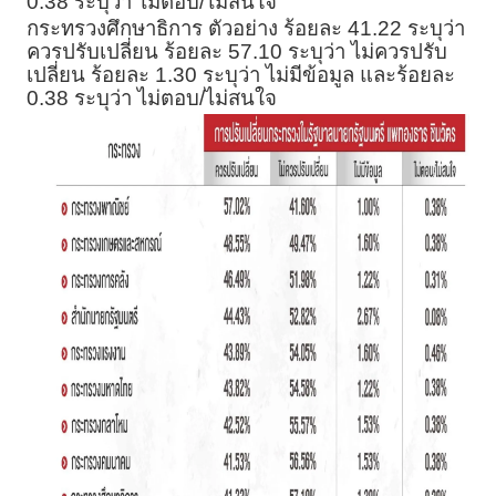
0.38 ระบุว่า ไม่ตอบ/ไม่สนใจ
กระทรวงศึกษาธิการ ตัวอย่าง ร้อยละ 41.22 ระบุว่า
ควรปรับเปลี่ยน ร้อยละ 57.10 ระบุว่า ไม่ควรปรับ
เปลี่ยน ร้อยละ 1.30 ระบุว่า ไม่มีข้อมูล และร้อยละ
0.38 ระบุว่า ไม่ตอบ/ไม่สนใจ