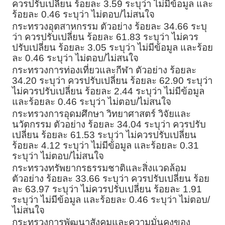
ควรปรับเปลี่ยน ร้อยละ 3.59 ระบุว่า ไม่มีข้อมูล และ
ร้อยละ 0.46 ระบุว่า ไม่ตอบ/ไม่สนใจ
กระทรวงอุตสาหกรรม ตัวอย่าง ร้อยละ 34.66 ระบุ
ว่า ควรปรับเปลี่ยน ร้อยละ 61.83 ระบุว่า ไม่ควร
ปรับเปลี่ยน ร้อยละ 3.05 ระบุว่า ไม่มีข้อมูล และร้อย
ละ 0.46 ระบุว่า ไม่ตอบ/ไม่สนใจ
กระทรวงการท่องเที่ยวและกีฬา ตัวอย่าง ร้อยละ
34.20 ระบุว่า ควรปรับเปลี่ยน ร้อยละ 62.90 ระบุว่า
ไม่ควรปรับเปลี่ยน ร้อยละ 2.44 ระบุว่า ไม่มีข้อมูล
และร้อยละ 0.46 ระบุว่า ไม่ตอบ/ไม่สนใจ
กระทรวงการอุดมศึกษา วิทยาศาสตร์ วิจัยและ
นวัตกรรม ตัวอย่าง ร้อยละ 34.04 ระบุว่า ควรปรับ
เปลี่ยน ร้อยละ 61.53 ระบุว่า ไม่ควรปรับเปลี่ยน
ร้อยละ 4.12 ระบุว่า ไม่มีข้อมูล และร้อยละ 0.31
ระบุว่า ไม่ตอบ/ไม่สนใจ
กระทรวงทรัพยากรธรรมชาติและสิ่งแวดล้อม
ตัวอย่าง ร้อยละ 33.66 ระบุว่า ควรปรับเปลี่ยน ร้อย
ละ 63.97 ระบุว่า ไม่ควรปรับเปลี่ยน ร้อยละ 1.91
ระบุว่า ไม่มีข้อมูล และร้อยละ 0.46 ระบุว่า ไม่ตอบ/
ไม่สนใจ
กระทรวงการพัฒนาสังคมและความมั่นคงของ