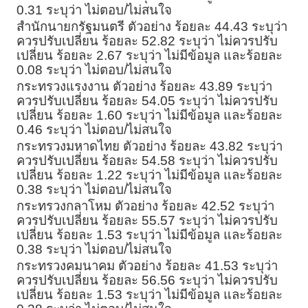
0.31 ระบุว่า ไม่ตอบ/ไม่สนใจ
สำนักนายกรัฐมนตรี ตัวอย่าง ร้อยละ 44.43 ระบุว่า
ควรปรับเปลี่ยน ร้อยละ 52.82 ระบุว่า ไม่ควรปรับ
เปลี่ยน ร้อยละ 2.67 ระบุว่า ไม่มีข้อมูล และร้อยละ
0.08 ระบุว่า ไม่ตอบ/ไม่สนใจ
กระทรวงแรงงาน ตัวอย่าง ร้อยละ 43.89 ระบุว่า
ควรปรับเปลี่ยน ร้อยละ 54.05 ระบุว่า ไม่ควรปรับ
เปลี่ยน ร้อยละ 1.60 ระบุว่า ไม่มีข้อมูล และร้อยละ
0.46 ระบุว่า ไม่ตอบ/ไม่สนใจ
กระทรวงมหาดไทย ตัวอย่าง ร้อยละ 43.82 ระบุว่า
ควรปรับเปลี่ยน ร้อยละ 54.58 ระบุว่า ไม่ควรปรับ
เปลี่ยน ร้อยละ 1.22 ระบุว่า ไม่มีข้อมูล และร้อยละ
0.38 ระบุว่า ไม่ตอบ/ไม่สนใจ
กระทรวงกลาโหม ตัวอย่าง ร้อยละ 42.52 ระบุว่า
ควรปรับเปลี่ยน ร้อยละ 55.57 ระบุว่า ไม่ควรปรับ
เปลี่ยน ร้อยละ 1.53 ระบุว่า ไม่มีข้อมูล และร้อยละ
0.38 ระบุว่า ไม่ตอบ/ไม่สนใจ
กระทรวงคมนาคม ตัวอย่าง ร้อยละ 41.53 ระบุว่า
ควรปรับเปลี่ยน ร้อยละ 56.56 ระบุว่า ไม่ควรปรับ
เปลี่ยน ร้อยละ 1.53 ระบุว่า ไม่มีข้อมูล และร้อยละ