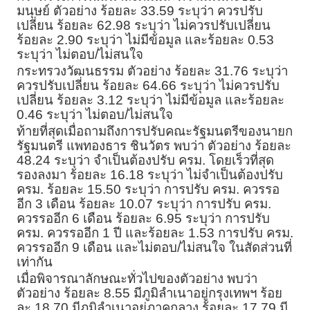
มนุษย์ ตัวอย่าง ร้อยละ 33.59 ระบุว่า ควรปรับ
เปลี่ยน ร้อยละ 62.98 ระบุว่า ไม่ควรปรับเปลี่ยน
ร้อยละ 2.90 ระบุว่า ไม่มีข้อมูล และร้อยละ 0.53
ระบุว่า ไม่ตอบ/ไม่สนใจ
กระทรวงวัฒนธรรม ตัวอย่าง ร้อยละ 31.76 ระบุว่า
ควรปรับเปลี่ยน ร้อยละ 64.66 ระบุว่า ไม่ควรปรับ
เปลี่ยน ร้อยละ 3.12 ระบุว่า ไม่มีข้อมูล และร้อยละ
0.46 ระบุว่า ไม่ตอบ/ไม่สนใจ
ท้ายที่สุดเมื่อถามถึงการปรับคณะรัฐมนตรีของนายก
รัฐมนตรี แพทองธาร ชินวัตร พบว่า ตัวอย่าง ร้อยละ
48.24 ระบุว่า จำเป็นต้องปรับ ครม. โดยเร็วที่สุด
รองลงมา ร้อยละ 16.18 ระบุว่า ไม่จำเป็นต้องปรับ
ครม. ร้อยละ 15.50 ระบุว่า การปรับ ครม. ควรรอ
อีก 3 เดือน ร้อยละ 10.07 ระบุว่า การปรับ ครม.
ควรรออีก 6 เดือน ร้อยละ 6.95 ระบุว่า การปรับ
ครม. ควรรออีก 1 ปี และร้อยละ 1.53 การปรับ ครม.
ควรรออีก 9 เดือน และไม่ตอบ/ไม่สนใจ ในสัดส่วนที่
เท่ากัน
เมื่อพิจารณาลักษณะทั่วไปของตัวอย่าง พบว่า
ตัวอย่าง ร้อยละ 8.55 มีภูมิลำเนาอยู่กรุงเทพฯ ร้อย
ละ 18.70 มีภูมิลำเนาอยู่ภาคกลาง ร้อยละ 17.79 มี