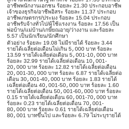
อาชีพพนักงานเอกชน ร้อยละ 21.30 ประกอบอาชีพ
เจ้าของธุรกิจ/อาชีพอิสระ ร้อยละ 11.37 ประกอบ
อาชีพเกษตรกร/ประมง ร้อยละ 15.04 ประกอบ
อาชีพรับจ้างทั่วไป/ผู้ใช้แรงงาน ร้อยละ 17.56 เป็น
พ่อบ้าน/แม่บ้าน/เกษียณอายุ/ว่างงาน และร้อยละ
5.57 เป็นนักเรียน/นักศึกษา
ตัวอย่าง ร้อยละ 19.08 ไม่มีรายได้ ร้อยละ 3.44
รายได้เฉลี่ยต่อเดือนไม่เกิน 5
000 บาท ร้อยละ
,
13.59 รายได้เฉลี่ยต่อเดือน 5
001-10
000 บาท
,
,
ร้อยละ 32.99 รายได้เฉลี่ยต่อเดือน 10
001-
,
20
000 บาท ร้อยละ 12.82 รายได้เฉลี่ยต่อเดือน
,
20
001-30
000 บาท ร้อยละ 6.87 รายได้เฉลี่ยต่อ
,
,
เดือน 30
001-40
000 บาท ร้อยละ 1.83 รายได้
,
,
เฉลี่ยต่อเดือน 40
001-50
000 บาท ร้อยละ 1.60
,
,
รายได้เฉลี่ยต่อเดือน 50
001-60
000 บาท ร้อยละ
,
,
0.15 รายได้เฉลี่ยต่อเดือน 60
001-70
000 บาท
,
,
ร้อยละ 0.23 รายได้เฉลี่ยต่อเดือน 70
001-
,
80
000 บาท ร้อยละ 0.61 รายได้เฉลี่ยต่อเดือน
,
80
001 บาทขึ้นไป และร้อยละ 6.79 ไม่ระบุรายได้
,