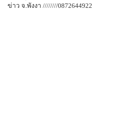
ข่าว
จ
.
พังงา
////////
0872644922