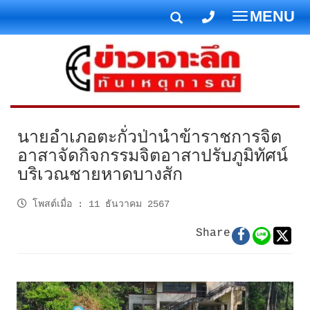
MENU
T
o
g
g
l
e
n
นายอำเภอตะกั่วป่านำข้าราชการจิต
a
อาสาจัดกิจกรรมจิตอาสาปรับภูมิทัศน์
v
บริเวณชายหาดบางสัก
i
g
โพสต์เมื่อ
:
11 ธันวาคม 2567
a
t
Share
i
o
n