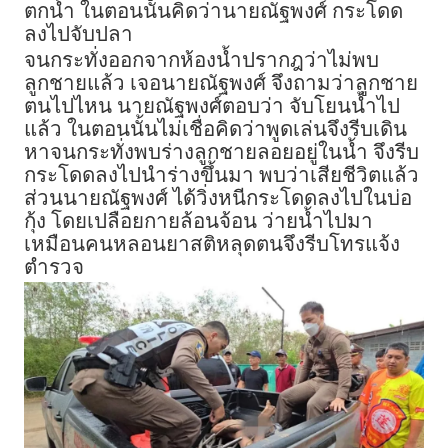
ตกน้ำ ในตอนนั้นคิดว่านายณัฐพงศ์ กระโดด
ลงไปจับปลา
จนกระทั่งออกจากห้องน้ำปรากฎว่าไม่พบ
ลูกชายแล้ว เจอนายณัฐพงศ์ จึงถามว่าลูกชาย
ตนไปไหน นายณัฐพงศ์ตอบว่า จับโยนน้ำไป
แล้ว ในตอนนั้นไม่เชื่อคิดว่าพูดเล่นจึงรีบเดิน
หาจนกระทั่งพบร่างลูกชายลอยอยู่ในน้ำ จึงรีบ
กระโดดลงไปนำร่างขึ้นมา พบว่าเสียชีวิตแล้ว
ส่วนนายณัฐพงศ์ ได้วิ่งหนีกระโดดลงไปในบ่อ
กุ้ง โดยเปลือยกายล้อนจ้อน ว่ายน้ำไปมา
เหมือนคนหลอนยาสติหลุดตนจึงรีบโทรแจ้ง
ตำรวจ