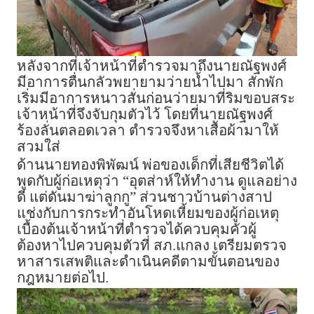
หลังจากที่เจ้าหน้าที่ตำรวจมาถึงนายณัฐพงศ์
มีอาการตื่นกลัวพยายามว่ายน้ำไปมา สักพัก
เริ่มมีอาการหนาวสั่นก่อนว่ายมาที่ริมขอบสระ
เจ้าหน้าที่จึงจับกุมตัวไว้ โดยที่นายณัฐพงศ์
ร้องลั่นตลอดเวลา ตำรวจจึงหาเสืัอผ้ามาให้
สวมใส่
ด้านนายทองพิพัฒน์ พ่อของเด็กที่เสียชีวิตได้
พูดกับผู้ก่อเหตุว่า “อุตส่าห์ให้ทำงาน ดูแลอย่าง
ดี แต่ดันมาฆ่าลูกกู” ส่วนชาวบ้านต่างสาป
แช่งกับการกระทำอันโหดเหี้ยมของผู้ก่อเหตุ
เบื้องต้นเจ้าหน้าที่ตำรวจได้ควบคุมคัวผู้
ต้องหาไปควบคุมตัวที่ สภ.แกลง เตรียมตรวจ
หาสารเสพติและดำเนินคดีตามขั้นตอนของ
กฎหมายต่อไป.