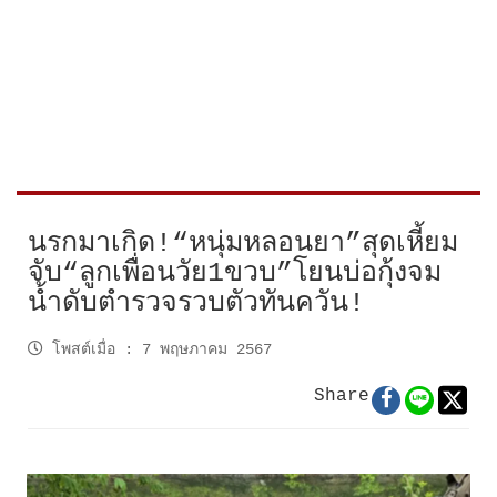
นรกมาเกิด!“หนุ่มหลอนยา”สุดเหี้ยม
จับ“ลูกเพื่อนวัย1ขวบ”โยนบ่อกุ้งจม
น้ำดับตำรวจรวบตัวทันควัน!
โพสต์เมื่อ
:
7 พฤษภาคม 2567
Share