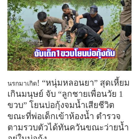
! “หนุ่มหลอนยา” สุดเหี้ยม
นรกมาเกิด
เกินมนุษย์ จับ “ลูกชายเพื่อนวัย 1
ขวบ” โยนบ่อกุ้งจมน้ำเสียชีวิต
ขณะที่พ่อเด็กเข้าห้องน้ำ ตำรวจ
ตามรวบตัวได้ทันควันขณะว่ายน้ำ
อยู่ในบ่อกุ้ง