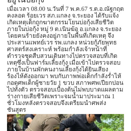
เมื่อเวลา 08.00 น.วันที่ 7 พ.ค.67 ร.ต.อ.ณัฐกฤต
คงลอด ร้อยเวร สภ.แกลง จ.ระยอง ได้รับแจ้ง
เกิดเหตุเด็กถูกฆาตกรรมโยนบ่อกุ้งเสียชีวิต
ภายในบ่อกุ้ง หมู่ 9 ต.เนินฆ้อ อ.แกลง จ.ระยอง
โดยคนร้ายยังคงอยู่ภายในพื้นที่เกิดเหตุ จึง
ประสานแพทย์เวร รพ.แกลง หน่วยกู้ภัยพุทธ
ศาสตร์สงเคราะห์ พร้อมกำลังเจ้าหน้าที่
ตำรวจชุดสืบสวนเดินทางไปตรวจสอบที่เกิด
เหตุซึ่งเป็นฟาร์มเลี้ยงกุ้ง เมื่อเข้าไปตรวจสอบ
ภายในบ้านพักคนงานเลี้ยงกุ้งได้ยินเสียง
ร้องไห้ดังออกมา พบกับภาพพ่อเด็กกำลังร่ำไห้
กอดศพเด็กผู้ชายวัย 1 ขวบ สภาพศพเปียกปอน
ไปทั้งตัว ตรวจสอบเบื้องต้นไม่พบบาดแผลตาม
ร่างกายเสียชีวิตเพราะจมน้ำมาประมาณ 1
ชั่วโมงหลังตรวจสอบจึงเตรียมนำศพส่ง
ชันสูตร