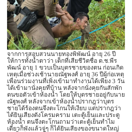
จากการสอบสวนนายทองพิพัฒน์ อายุ 26 ปี
ให้การทั้งน้ำตาว่า เด็กที่เสียชีวิตชื่อ ด.ช.พีร
พัฒน์ อายุ 1 ขวบเป็นบุตรชายของตน ก่อนเกิด
เหตุเมื่อช่วงเช้านายณัฐพงศ์ อายุ 36 ปีผู้ก่อเหตุ
เพื่อนร่วมงานที่เพิ่งเข้ามาทำงานได้เพียง 3 วัน
ได้เข้ามานั่งคุยที่บ้าน หลังจากนั่งคุยกันสักพัก
ตนขอตัวเข้าห้องน้ำ โดยให้บุตรชายอยู่กับนาย
ณัฐพงศ์ หลังจากเข้าห้องน้ำปรากฎว่าบุตร
ชายได้ร้องตนจึงตะโกนให้เงียบ แต่ปรากฎว่า
ได้ยินเสียงดังโครมคราม เตะตู้เย็นและประตู
ห้องน้ำ ตนจึงตะโกนถามว่าเตะตู้เย็นทำไม
เดี๋ยวก็พังแล้วจู่ๆ ก็ได้ยินเสียงของขนาดใหญ่