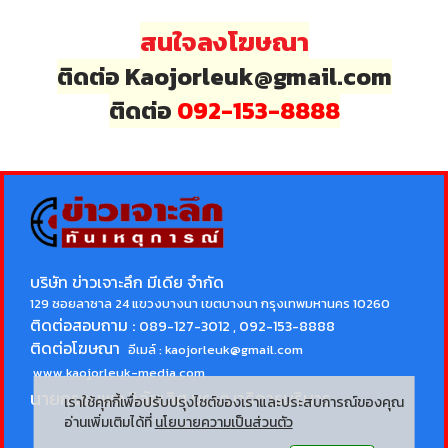
สนใจลงโฆษณา
ติดต่อ Kaojorleuk@gmail.com
ติดต่อ
092-153-8888
บริษัท ข่าวเจาะลึก มีเดีย จำกัด
129 ซอยลาซาล 24 แขวงบางนา เขตบางนา กรุงเทพมหานคร 10260
ติดต่อสอบถาม :
089-127-3012 , 092-153-8888
ติดต่อโฆษณา
อีเมล์ :
kaojorleuk@gmail.com
www.kaojorleuk-media.com
นายกรธนพล วิลัยเลิศ
บรรณาธิการบริหาร
เราใช้คุกกี้เพื่อปรับปรุงไซต์ของเราและประสบการณ์ของคุณ
อ่านเพิ่มเติมได้ที่
นโยบายความเป็นส่วนตัว