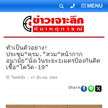
MENU
T
o
g
g
l
e
n
ทำเป็นตัวอย่าง!
a
ประชุม“ครม.”สวม“หน้ากาก
v
อนามัย”นั่งเว้นระยะ1เมตรป้องกันติด
i
เชื้อ“โควิด-19”
g
a
โพสต์เมื่อ
:
17 มีนาคม 2563
t
i
Share
o
n