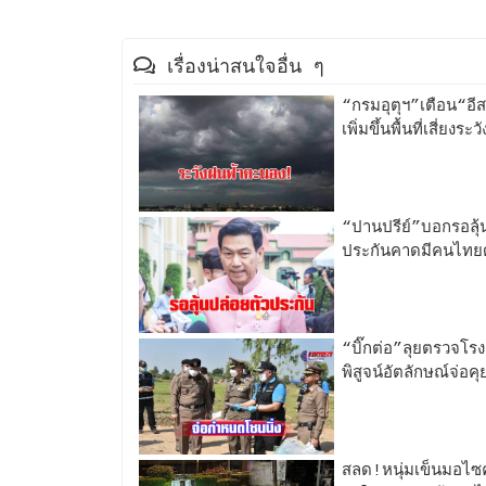
เรื่องน่าสนใจอื่น ๆ
“กรมอุตุฯ”เตือน“อ
เพิ่มขึ้นพื้นที่เสี่ย
“ปานปรีย์”บอกรอลุ้
ประกันคาดมีคนไทยด
“บิ๊กต่อ”ลุยตรวจโร
พิสูจน์อัตลักษณ์จ่อ
สลด!หนุ่มเข็นมอไซค