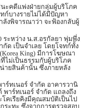
คดีแพ่งฝ่ายกลุ่มผู้บริโภค
จทก์บางรายไม่ได้มีปัญหา
ังพิจารณาว่า จะฟ้องกลับผู้
ะหว่าง น.ส.อรกัลยา พุ่มพึ่ง
น จำกัด เป็นจำเลย โดยโจทก์ทั้ง
” (Korea King) มีการโฆษณา
ี่ไม่เป็นธรรมกับผู้บริโภค
ยสินค้านั้น ซึ่งภายหลัง
นด์ พาร์ทเนอร์ จำกัด อาคารวานิ
์ พาร์ทเนอร์ จำกัด แถลงถึง
ะโคเรียคิงมีคุณสมบัติเป็นไป
ดกระทะ ซึ่งจากการตรวจสอบ