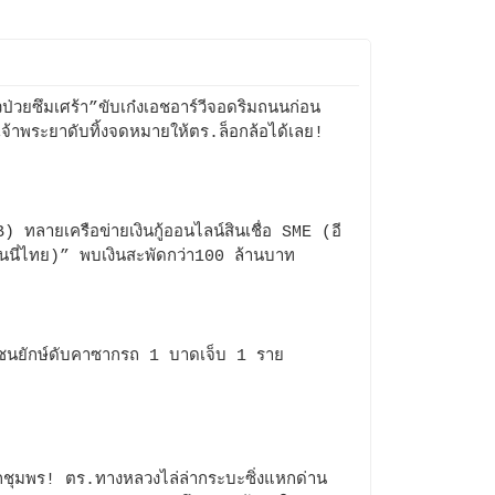
ป่วยซึมเศร้า”ขับเก๋งเอชอาร์วีจอดริมถนนก่อน
จ้าพระยาดับทิ้งจดหมายให้ตร.ล็อกล้อได้เลย!
) ทลายเครือข่ายเงินกู้ออนไลน์สินเชื่อ SME (อี
ูมันนี่ไทย)” พบเงินสะพัดกว่า100 ล้านบาท
์ชนยักษ์ดับคาซากรถ 1 บาดเจ็บ 1 ราย
กชุมพร! ตร.ทางหลวงไล่ล่ากระบะซิ่งแหกด่าน