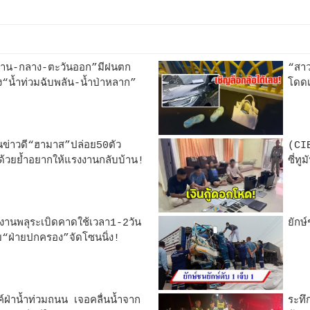
ีสาน-กลาง-ตะวันออก”มีฝนตก
“สาว
งระวัง“น้ำท่วมฉับพลัน-น้ำป่าหลาก”
โดดเ
นข่าวดี“ฮามาส”ปล่อย50ตัว
(CIB
้วยย้ำอยากให้แรงงานกลับบ้าน!
ซี่ท
งงานพลุระเบิดคาดใช้เวลา1-2วัน
ยักษ
คุย“ฝ่ายปกครอง”จัดโซนนิ่ง!
์ฝ่าน้ำท่วมถนน เจอคลื่นน้ำจาก
ระทึ