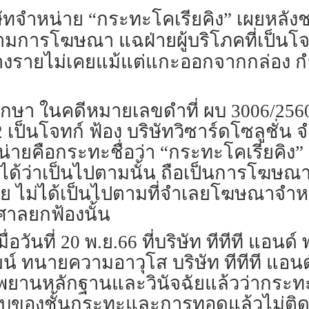
จำหน่าย “กระทะโคเรียคิง” เผยหลังชนะ
ตามการโฆษณา แฉฝ่ายผู้บริโภคที่เป็นโ
งรายไม่เคยแม้แต่แกะออกจากกล่อง กำล
ษา ในคดีหมายเลขดำที่ ผบ 3006/2560 ร
ี่ 2 เป็นโจทก์ ฟ้อง บริษัทวิซาร์ดโซลูชั่
หน่ายคือกระทะชื่อว่า “กระทะโคเรียคิง
์ได้ว่าเป็นไปตามนั้น ถือเป็นการโฆษณาท
 ไม่ได้เป็นไปตามที่จำเลยโฆษณาจำหน่า
าลยกฟ้องนั้น
เมื่อวันที่ 20 พ.ย.66 ที่บริษัท ทีทีที แอ
น์ ทนายความอาวุโส บริษัท ทีทีที แอนด
่อในพยานหลักฐานและวินัจฉัยแล้วว่ากระท
อบของชั้นกระทะและการทอดแล้วไม่ติ