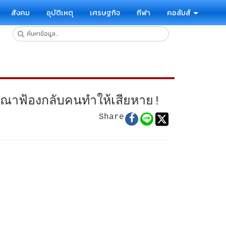
สังคม
อุบัติเหตุ
เศรษฐกิจ
กีฬา
คอลัมส์
ารณาฟ้องกลับคนทำให้เสียหาย!
Share