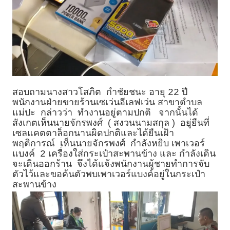
สอบถามนางสาวโสภิต กำชัยชนะ อายุ
ปี
22
พนักงานฝ่ายขายร้านเซเว่นอีเลฟเว่น สาขาตำบล
แม่ปะ กล่าวว่า ทำงานอยู่ตามปกติ จากนั้นได้
สังเกตเห็นนายจักรพงศ์ ( สงวนนามสกุล ) อยู่ยืนที่
เซลแคตตาล็อกนานผิดปกติและได้ยืนเฝ้า
พฤติการณ์ เห็นนายจักรพงศ์ กำลังหยิบ เพาเวอร์
แบงค์
เครื่องใส่กระเป๋าสะพานข้าง และ กำลังเดิน
2
จะเดินออกร้าน จึงได้แจ้งพนักงานผู้ชายทำการจับ
ตัวไว้และขอค้นตัวพบเพาเวอร์แบงค์อยู่ในกระเป๋า
สะพานข้าง