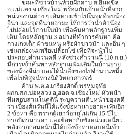
ขณะที่ชาวบ้านห้วยฝักดาบ ต.อินทขิล
อ.แม่แตง จ.เชียงใหม่ พร้อมกับเจ้าหน้าที่จาก
หน่วยงานต่าง ๆ เดินทางเข้าไปในจุดที่พบน้อง
จีน่า และจุดที่นายอาผะ ให้การว่านำตัวน้อง
ไปปล่อยไว้ภายในป่า เพื่อค้นหาหลักฐานเพิ่ม
เติม โดยหลักฐาน 3 อย่างที่ทำการค้นหา คือ
กางเกงเด็ก ผ้าขนหนู หรือผ้าขาวม้า และอื่น ๆ
เช่นกล่องนมหรือเปลือกไข่ เพื่อที่จะนำไป
ประกอบสำนวนคดี หลังช่วงค่ำวานนี้ (10 ก.ย.)
มีการเข้าค้นหาหลักฐานเพิ่มเติมในบ้านยาย
ของน้องจีน่า และได้นำสิ่งของไปจำนวนหนึ่ง
เพื่อไปพิสูจน์ทางนิติวิทยาศาสตร์
ด้าน พ.ต.อ.เกรียงศักดิ์ พรหมอุทัย
ผกก.สภ.บ่อหลวง อ.ฮอด จ.เชียงใหม่ หัวหน้า
ทีมสอบสวนในคดีนี้ ระบุความคืบหน้าของคดี
ว่า เบื้องต้นวันนี้ได้แจ้งข้อหานายอาผะเพิ่มอีก
2 ข้อหา คือ พรากผู้เยาว์อายุไม่เกิน 15 ปีไป
จากบิดามารดา และข้อหากักขังหน่วงเหนี่ยว
หลังจากก่อนหน้านี้ได้แจ้งข้อหาหลบหนีเข้า