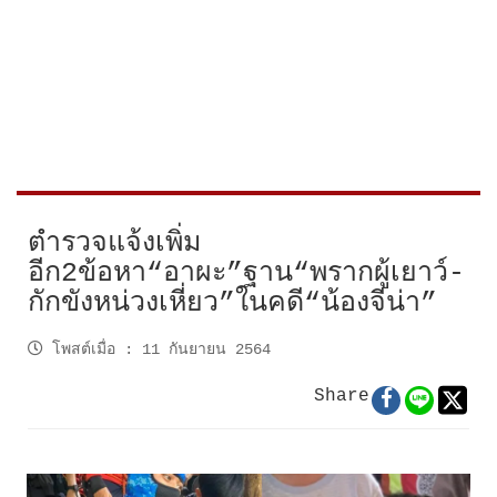
ตำรวจแจ้งเพิ่ม
อีก2ข้อหา“อาผะ”ฐาน“พรากผู้เยาว์-
กักขังหน่วงเหี่ยว”ในคดี“น้องจีน่า”
โพสต์เมื่อ
:
11 กันยายน 2564
Share