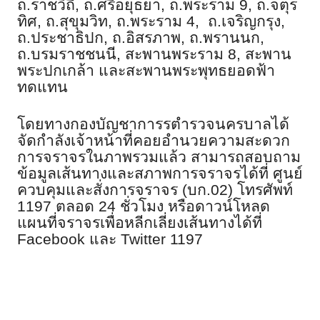
ถ.ราชวิถี
,
ถ.ศรีอยุธยา
,
ถ.พระราม 9
,
ถ.จตุร
ทิศ
,
ถ.สุขุมวิท
,
ถ.พระราม 4
,
ถ.เจริญกรุง
,
ถ.ประชาธิปก
,
ถ.อิสรภาพ
,
ถ.พรานนก
,
ถ.บรมราชชนนี
,
สะพานพระราม 8
,
สะพาน
พระปกเกล้า และสะพานพระพุทธยอดฟ้า
ทดแทน
โดยทางกองบัญชาการรตำรวจนครบาลได้
จัดกำลังเจ้าหน้าที่คอยอำนวยความสะดวก
การจราจรในภาพรวมแล้ว สามารถสอบถาม
ข้อมูลเส้นทางและสภาพการจราจรได้ที่ ศูนย์
ควบคุมและสั่งการจราจร (บก.02) โทรศัพท์
1197 ตลอด 24 ชั่วโมง หรือดาวน์โหลด
แผนที่จราจรเพื่อหลีกเลี่ยงเส้นทางได้ที่
Facebook
และ
Twitter
1197