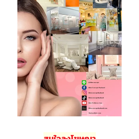
สนใจลงโฆษณา