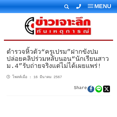
MENU
T
o
g
g
l
e
n
ตำรวจหิ้วตัว“ครูเปรม”ฝากขังปม
a
ปล่อยคลิปร่วมหลับนอน“นักเรียนสาว
v
ม.4”รับถ่ายจริงแต่ไม่ได้เผยแพร่!
i
g
โพสต์เมื่อ
:
16 มีนาคม 2567
a
t
Share
i
o
n