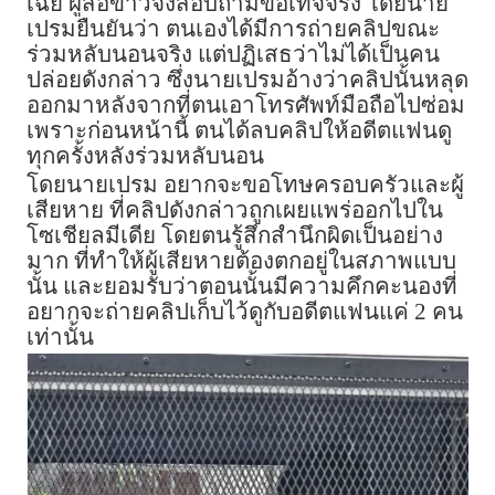
เฉย ผู้สื่อข่าวจึงสอบถามข้อเท็จจริง โดยนาย
เปรมยืนยันว่า ตนเองได้มีการถ่ายคลิปขณะ
ร่วมหลับนอนจริง แต่ปฏิเสธว่าไม่ได้เป็นคน
ปล่อยดังกล่าว ซึ่งนายเปรมอ้างว่าคลิปนั้นหลุด
ออกมาหลังจากที่ตนเอาโทรศัพท์มือถือไปซ่อม
เพราะก่อนหน้านี้ ตนได้ลบคลิปให้อดีตแฟนดู
ทุกครั้งหลังร่วมหลับนอน
โดยนายเปรม อยากจะขอโทษครอบครัวและผู้
เสียหาย ที่คลิปดังกล่าวถูกเผยแพร่ออกไปใน
โซเชียลมีเดีย โดยตนรู้สึกสำนึกผิดเป็นอย่าง
มาก ที่ทำให้ผู้เสียหายต้องตกอยู่ในสภาพแบบ
นั้น และยอมรับว่าตอนนั้นมีความคึกคะนองที่
อยากจะถ่ายคลิปเก็บไว้ดูกับอดีตแฟนแค่ 2 คน
เท่านั้น