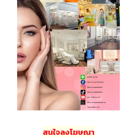
สนใจลงโฆษณา