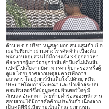
ด้าน พ.ต.อ.ปรีชา หนูสลุง ผกก.สน.แสมดำ เปิด
เผยกับทีมข่าวผ่านทางโทรศัพท์ว่า เบื้องต้น
พนักงานสอบสวนได้มีการแจ้ง 3 ข้อกล่าวหา
คือ พรากผู้เยาว์อายุกว่าสิบห้าปีแต่ไม่เกินสิบ
แปดปีไปเสียจากบิดา มารดา ผู้ปกครอง หรือผู้
ดูแล โดยปราศจากเหตุสมควรเพื่อการ
อนาจาร โดยผู้เยาว์นั้นเต็มใจไปด้วย, หมิ่น
ประมาทโดยการโฆษณา และนำเข้าสู่ระบบ
คอมพิวเตอร์ซึ่งข้อมูลคอมพิวเตอร์ใดๆ มี
ลักษณะอันลามก โดยท้ายคำร้องของพนักงาน
สอบสวน ได้มีการคัดค้านประกันตัว เนื่องจาก
เป็นคดีที่มีผู้เสียหายเป็นเด็กและเยาวชน