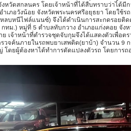
จังหวัดสกลนคร โดยเจ้าหน้าที่ได้สืบทราบว่าได้มี
ง อำเภอวังน้อย จังหวัดพระนครศรีอยุธยา โดยใช้รถย
ังหลบหนีไฟล์แนนซ์) จึงได้ดำเนินการสะกดรอยติด
ม.) หมู่ที่ 5 ตำบลทับกวาง อำเภอแก่งคอย จังหวัด
เจ้าหน้าที่ตำรวจชุดจับกุมจึงได้แสดงตัวเพื่อตร
การตรวจค้นภายในรถพบยาเสพติด(ยาบ้า) จำนวน 
ใหญ่ โดยผู้ต้องหาได้ทำการดัดแปลงตัวรถ โดยการถ