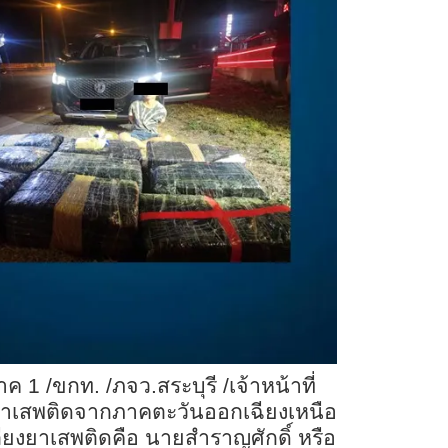
ค 1 /ขกท. /ภจว.สระบุรี /เจ้าหน้าที่
งยาเสพติดจากภาคตะวันออกเฉียงเหนือ
ลียงยาเสพติดคือ นายสำราญศักดิ์ หรือ