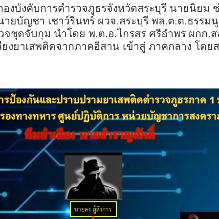
งบังคับการตำรวจภูธรจังหวัดสระบุรี นายนิยม ช่า
บัญชา เชาว์รินทร์ ผวจ.สระบุรี พล.ต.ต.ธรรมนู
รวจชุดจับกุม นำโดย พ.ต.อ.ไกรสร ศรีอำพร ผกก.สส
ลียงยาเสพติดจากภาคอีสาน เข้าสู่ ภาคกลาง โดยส