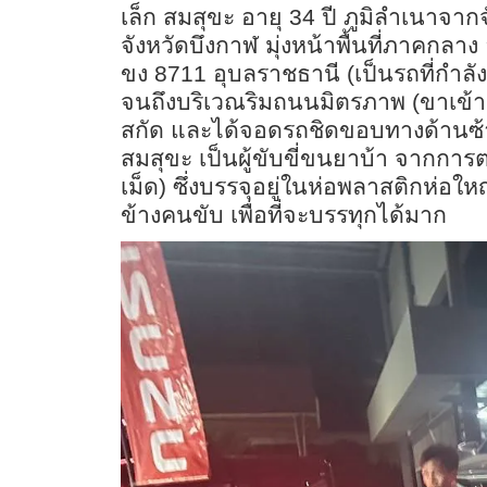
เล็ก สมสุขะ อายุ 34 ปี ภูมิลำเนาจาก
จังหวัดบึงกาฬ มุ่งหน้าพื้นที่ภาคกลา
ขง 8711 อุบลราชธานี (เป็นรถที่กำล
จนถึงบริเวณริมถนนมิตรภาพ (ขาเข้า กท
สกัด และได้จอดรถชิดขอบทางด้านซ้าย 
สมสุขะ เป็นผู้ขับขี่ขนยาบ้า จาก
เม็ด) ซึ่งบรรจุอยู่ในห่อพลาสติกห่อ
ข้างคนขับ เพื่อที่จะบรรทุกได้มาก