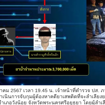
ษภาคม 2567 เวลา 19.45 น. เจ้าหน้าที่ตำรวจ ปส. ภา
เนินการจับกุมผู้ต้องหาคดียาเสพติดที่จะลำเลีย
ง อำเภอวังน้อย จังหวัดพระนครศรีอยุธยา โดยผู้ลำเ