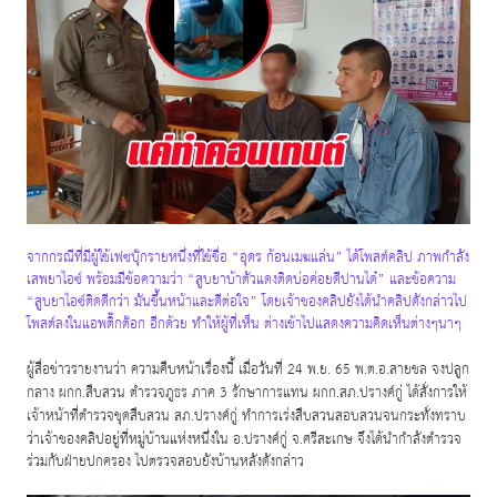
จากกรณีที่มีผู้ใช้เฟซบุ๊กรายหนึ่งที่ใช้ชื่อ “อุดร ก้อนเมฆแล่น” ได้โพสต์คลิป ภาพกำลัง
เสพยาไอซ์ พร้อมมีข้อความว่า “สูบยาบ้าตัวแดงติดบ่อค่อยดีปานได๋” และข้อความ
“สูบยาไอซ์ติดดีกว่า มันขึ้นหน้าและดีต่อใจ” โดยเจ้าของคลิปยังได้นำคลิปดังกล่าวไป
โพสต์ลงในแอพติ๊กต๊อก อีกด้วย ทำให้ผู้ที่เห็น ต่างเข้าไปแสดงความคิดเห็นต่างๆนาๆ
ผู้สื่อข่าวรายงานว่า ความคืบหน้าเรื่องนี้ เมื่อวันที่
24
พ
.
ย
. 65
พ
.
ต
.
อ
.
สายชล จงปลูก
กลาง ผกก
.
สืบสวน ตำรวจภูธร ภาค
3
รักษาการแทน ผกก
.
สภ
.
ปรางค์กู่ ได้สั่งการให้
เจ้าหน้าที่ตำรวจชุดสืบสวน สภ
.
ปรางค์กู่ ทำการเร่งสืบสวนสอบสวนจนกระทั่งทราบ
ว่าเจ้าของคลิปอยู่ที่หมู่บ้านแห่งหนึ่งใน อ
.
ปรางค์กู่ จ
.
ศรีสะเกษ จึงได้นำกำลังตำรวจ
ร่วมกับฝ่ายปกครอง ไปตรวจสอบยังบ้านหลังดังกล่าว