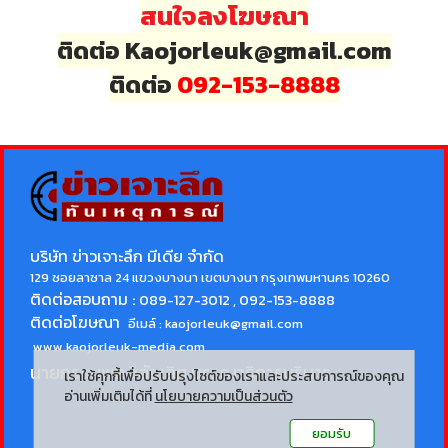
สนใจลงโฆษณา
ติดต่อ Kaojorleuk@gmail.com
ติดต่อ
092-153-8888
บริษัท ข่าวเจาะลึก มีเดีย จำกัด
129 ซอยลาซาล 24 แขวงบางนา เขตบางนา กรุงเทพมหานคร 10260
ติดต่อสอบถาม :
089-127-3012 , 092-153-8888
ติดต่อโฆษณา
อีเมล์ :
kaojorleuk@gmail.com
www.kaojorleuk-media.com
นายกรธนพล วิลัยเลิศ
บรรณาธิการบริหาร
เราใช้คุกกี้เพื่อปรับปรุงไซต์ของเราและประสบการณ์ของคุณ
อ่านเพิ่มเติมได้ที่
นโยบายความเป็นส่วนตัว
ยอมรับ