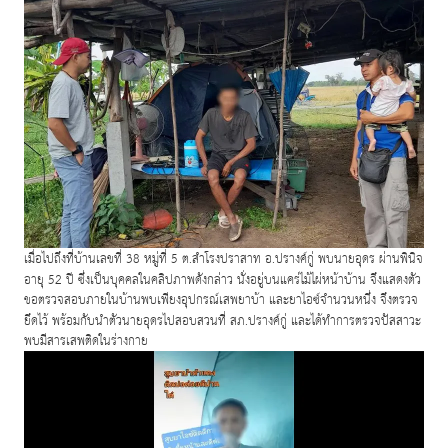
เมื่อไปถึงที่บ้านเลขที่
38
หมู่ที่
5
ต
.
สำโรงปราสาท อ
.
ปรางค์กู่ พบนายอุดร ผ่านพินิจ
อายุ
52
ปี ซึ่งเป็นบุคคลในคลิปภาพดังกล่าว นั่งอยู่บนแคร่ไม้ไผ่หน้าบ้าน จึงแสดงตัว
ขอตรวจสอบภายในบ้านพบเพียงอุปกรณ์เสพยาบ้า และยาไอซ์จำนวนหนึ่ง จึงตรวจ
ยึดไว้ พร้อมกับนำตัวนายอุดรไปสอบสวนที่ สภ
.
ปรางค์กู่ และได้ทำการตรวจปัสสาวะ
พบมีสารเสพติดในร่างกาย