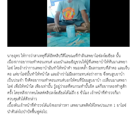
นายอุดร ให้การว่าสาเหตุที่ได้อัดคลิปวีดีโอขณะที่กำลังเสพยาไอซ์ลงโซเชียล นั้น
เนื่องจากอยากจะทำคอนเทนต์ แนะนำและเชิญชวนให้ผู้ที่เสพยาบ้าให้หันมาเสพยา
ไอซ์ โดยอ้างว่าการเสพยาบ้ามันทำให้หน้าดำ หมองคล้ำ มีผลกระทบที่ลำคอ และเจ็บ
คอ แต่ยาไอซ์นั้นทำให้หน้าใส และอ้างว่าไม่มีผลกระทบต่อร่างกาย ซึ่งตนสูบยาบ้า
เป็นประจำ จึงคิดอยากจะทำคอนเทนต์บอกให้คนที่นิยมสูบยาบ้า เปลี่ยนมาเสพยา
ไอซ์ เพื่อให้หน้าใส เพียงเท่านั้น รู้อยู่ว่าผลที่ตนกระทำนั้นผิด แต่ก็อยากลองทำดูสัก
ครั้ง โดยหลังจากตนโพสต์คลิปลงโซเชียลได้ไม่ถึง
6
ชั่วโมง เจ้าหน้าที่ตำรวจก็มา
ควบคุมตัวได้ดังกล่าว
เบื้องต้นเจ้าหน้าที่ตำรวจได้แจ้งขอกล่าวหา เสพยาเสพติดให้โทษประเภท
1
ยาไอซ์
นำตัวส่งไปบำบัดฟื้นฟูต่อไป
.