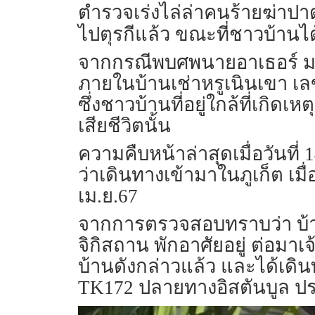
ตำรวจเร่งไล่ล่าคนร้ายฆ่าปา
ไปตุรกีแล้ว ขณะที่ชาวบ้าน
จากกรณีพบศพนายอาเธอร์ มคิท
ภายในบ้านเช่าหรูเนินเขา เลขท
ซึ่งชาวบ้านที่อยู่ใกล้ที่เกิ
เสียชีวิตนั้น
ความคืบหน้าล่าสุดเมื่อวันที่
ว่าเดินทางเข้ามาในภูเก็ต เม
เม.ย.67
จากการตรวจสอบทราบว่า บ้านท
จิกิสถาน พักอาศัยอยู่ ต่อม
บ้านดังกล่าวแล้ว และได้เดินท
TK172 ปลายทางอิสตันบูล ปร