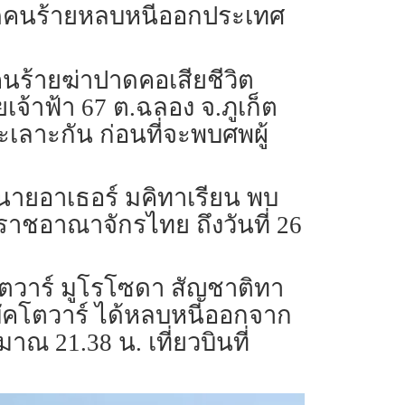
 คาดคนร้ายหลบหนีออกประเทศ
คนร้ายฆ่าปาดคอเสียชีวิต
ยเจ้าฟ้า 67 ต.ฉลอง จ.ภูเก็ต
ทะเลาะกัน ก่อนที่จะพบศพผู้
ตินายอาเธอร์ มคิทาเรียน พบ
นราชอาณาจักรไทย ถึงวันที่ 26
โตวาร์ มูโรโซดา สัญชาติทา
ยบัคโตวาร์ ได้หลบหนีออกจาก
าณ 21.38 น. เที่ยวบินที่