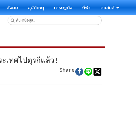
สังคม
อุบัติเหตุ
เศรษฐกิจ
กีฬา
คอลัมส์
ระเทศไปตุรกีแล้ว!
Share