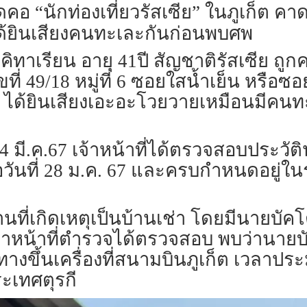
ดคอ “นักท่องเที่ยวรัสเซีย” ในภูเก็ต
ได้ยินเสียงคนทะเละกันก่อนพบศพ
าเรียน อายุ 41ปี สัญชาติรัสเซีย ถูก
ี่ 49/18 หมู่ที่ 6 ซอยใสน้ำเย็น หรือซอ
ดเหตุ ได้ยินเสียงเอะอะโวยวายเหมือนมีคน
 14 มี.ค.67 เจ้าหน้าที่ได้ตรวจสอบประวั
ื่อวันที่ 28 ม.ค. 67 และครบกำหนดอยู่ใ
ี่เกิดเหตุเป็นบ้านเช่า โดยมีนายบัค
าเจ้าหน้าที่ตำรวจได้ตรวจสอบ พบว่านา
างขึ้นเครื่องที่สนามบินภูเก็ต เวลาประม
ะเทศตุรกี