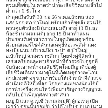
สวมเสื้อชั้นใน คาดว่าน่าจะเสียชีวิตมาแล้วไม่
ต่ำกว่า 6 ชั่วโมง
ล่าสุดเมื่อวันที่ 30 ก.ย.66 พ.ต.อ.ธัชพล ส่อง
แสง ผกก.สภ.บัวใหญ่ พร้อมเจ้าที่ชุดสืบสวนได้
ควบคุมตัวน้องบี (นามสมมติ) อายุ 13 ปี และ
น้องซี (นามสมมติ) อายุ 15 ปี มาทำแผน
ประกอบรับคำสารภาพในจุดเกิดเหตุ พร้อม
ด้วยมอเตอร์ไซค์คันก่อเหตุยี่ห้อเวฟสีดำแดง
ทะเบียนนม.บริเวณบึงประปา ต.บัวใหญ่
อ.บัวใหญ่ จ.นครราชสีมา โดยทั้งคู่มีสีหน้า
เคร่งเครียดและพาเจ้าหน้าที่ตำรวจไปดูจุดที่
จับน้องเอ กดน้ำจนเสียชีวิตโดยมีญาติของผู้
เสียชีวิตเดินทางมาดูในที่เกิดเหตุต่างตะโกน
สาปแช่งต่างๆ นานาพร้อมให้เจ้าหน้าที่ตำรวจ
ดำเนินคดีให้ถึงที่สุด โดยทางแม่ของน้องได้มี
การนำเครื่องเซ่นไหว้เพื่อมาเชิญดวงวิญญาณ
กลับไปบำเพ็ญกุศลทางศาสนา
ด.ญ.บี และ ด.ญ.ซี (นามสมมุติ) ผู้ก่อเหตุ เปิด
เผยว่า ตอนนั้นยอมรับว่าได้ไปรับ ด.ญ.เอ (นาม