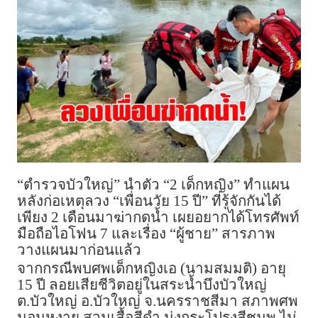
“ตำรวจบัวใหญ่” นำตัว “2 เด็กหญิง” ทำแผน
หลังก่อเหตุลวง “เพื่อนวัย 15 ปี” ที่รู้จักกันได้
เพียง 2 เดือนมาฆ่ากดน้ำ เผยอยากได้โทรศัพท์
มือถือไอโฟน 7 และเรื่อง “ผู้ชาย” สารภาพ
วางแผนมาก่อนแล้ว
จากกรณีพบศพเด็กหญิงเอ (นามสมมติ) อายุ
15 ปี ลอยเสียชีวิตอยู่ในสระน้ำบึงบัวใหญ่
ต.บัวใหญ่ อ.บัวใหญ่ จ.นครราชสีมา สภาพศพ
นอนหงาย สวมเสื้อสีดำ นุ่งกระโปรงสีชมพู ไม่