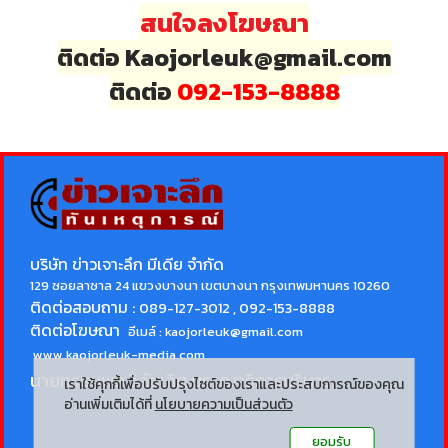
สนใจลงโฆษณา
ติดต่อ Kaojorleuk@gmail.com
ติดต่อ
092-153-8888
บริษัท ข่าวเจาะลึก มีเดีย จำกัด
129 ซอยลาซาล 24 แขวงบางนา เขตบางนา กรุงเทพมหานคร 10260
ติดต่อสอบถาม :
089-127-3012 , 092-153-8888
ติดต่อโฆษณา
อีเมล์ :
kaojorleuk@gmail.com
www.kaojorleuk-media.com
นายกรธนพล วิลัยเลิศ
บรรณาธิการบริหาร
เราใช้คุกกี้เพื่อปรับปรุงไซต์ของเราและประสบการณ์ของคุณ
อ่านเพิ่มเติมได้ที่
นโยบายความเป็นส่วนตัว
ยอมรับ