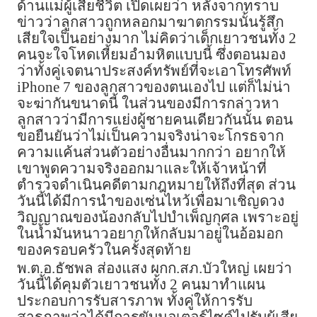
ด้านแม่ผู้เสียชีวิต เปิดเผยว่า หลังจากทราบ
ข่าวว่าลูกสาวถูกหลอกมาฆาตกรรมนั้นรู้สึก
เสียใจเป็นอย่างมาก ไม่คิดว่าเด็กเยาวชนทั้ง 2
คนจะใจโหดเหี้ยมอำมหิตแบบนี้ ซึ่งตอนมอง
ว่าทั้งคู่เจตนาประสงค์ทรัพย์ที่จะเอาโทรศัพท์
iPhone 7 ของลูกสาวของตนเองไป แต่ก็ไม่น่า
จะฆ่ากันขนาดนี้ ในส่วนของมีการกล่าวหา
ลูกสาวว่ามีการแย่งผู้ชายคนเดียวกันนั้น ตอน
ขอยืนยันว่าไม่เป็นความจริงน่าจะโกรธจาก
ความแค้นส่วนตัวอย่างอื่นมากกว่า อยากให้
เขาพูดความจริงออกมาและให้เจ้าหน้าที่
ตำรวจดำเนินคดีตามกฎหมายให้ถึงที่สุด ส่วน
วันนี้ได้มีการนำของเซ่นไหว้เพื่อมาเชิญดวง
วิญญาณของน้องกลับไปบำเพ็ญกุศล เพราะอยู่
ในน้ำมันหนาวอยากให้กลับมาอยู่ในอ้อมอก
ของครอบครัวในครั้งสุดท้าย
พ.ต.อ.ธัชพล ส่องแสง ผกก.สภ.บัวใหญ่ เผยว่า
วันนี้ได้คุมตัวเยาวชนทั้ง 2 คนมาทำแผน
ประกอบการรับสารภาพ ทั้งคู่ให้การรับ