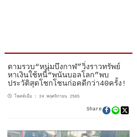
ตามรวบ“หนุ่มบึงกาฬ”วิ่งราวทรัพย์
หาเงินใช้หนี้“พนันบอลโลก”พบ
ประวัติสุดโชกโชนก่อคดีกว่า40ครั้ง!
โพสต์เมื่อ
:
24 พฤศจิกายน 2565
Share