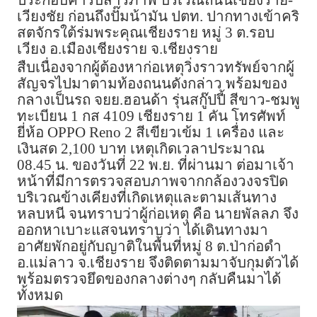
ประกอบคำรับสารภาพ บริเวณถนนเชียงราย-
เวียงชัย ก่อนถึงปั๊มน้ามัน ปตท. ปากทางเข้าคริ
สตจักรใต้ร่มพระคุณเชียงราย หมู่ 3 ต.รอบ
เวียง อ.เมืองเชียงราย จ.เชียงราย
สืบเนื่องจากผู้ต้องหาก่อเหตุวิ่งราวทรัพย์จากผู้
สัญจรไปมาตามท้องถนนดังกล่าว พร้อมของ
กลางเป็นรถ จยย.ฮอนด้า รุ่นสกู๊ปปี้ สีขาว-ชมพู
ทะเบียน 1 กส 4109 เชียงราย 1 คัน โทรศัพท์
ยี่ห้อ OPPO Reno 2 สีเขียวเข้ม 1 เครื่อง และ
เงินสด 2,100 บาท เหตุเกิดเวลาประมาณ
08.45 น. ของวันที่ 22 พ.ย. ที่ผ่านมา ต่อมาเจ้า
หน้าที่มีการตรวจสอบภาพจากกล้องวงจรปิด
บริเวณข้างเคียงที่เกิดเหตุและตามเส้นทาง
หลบหนี จนทราบว่าผู้ก่อเหตุ คือ นายพัลลภ จึง
ออกหาเบาะแสจนทราบว่า ได้เดินทางมา
อาศัยพักอยู่กับญาติในพื้นที่หมู่ 8 ต.ป่าก่อดำ
อ.แม่ลาว จ.เชียงราย จึงติดตามมาจับกุมตัวได้
พร้อมตรวจยึดของกลางต่างๆ กลับคืนมาได้
ทั้งหมด