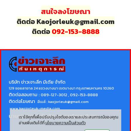
สนใจลงโฆษณา
ติดต่อ Kaojorleuk@gmail.com
ติดต่อ
092-153-8888
บริษัท ข่าวเจาะลึก มีเดีย จำกัด
129 ซอยลาซาล 24 แขวงบางนา เขตบางนา กรุงเทพมหานคร 10260
ติดต่อสอบถาม :
089-127-3012 , 092-153-8888
ติดต่อโฆษณา
อีเมล์ :
kaojorleuk@gmail.com
www.kaojorleuk-media.com
นายกรธนพล วิลัยเลิศ
บรรณาธิการบริหาร
เราใช้คุกกี้เพื่อปรับปรุงไซต์ของเราและประสบการณ์ของคุณ
อ่านเพิ่มเติมได้ที่
นโยบายความเป็นส่วนตัว