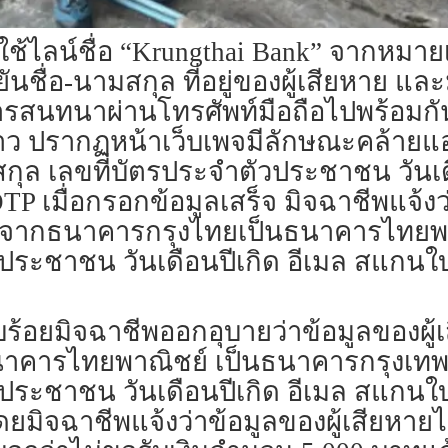
ผู้ใช้ไลน์ชื่อ “Krungthai Bank” จากหมา
ันชื่อ-นามสกุล ที่อยู่ของผู้เสียหาย 
ารสนทนาผ่านโทรศัพท์มือถือไปพร้อมกัน ซ
าว ปรากฏหน้าเว็บเพจมีลักษณะคล้ายแอปพ
สกุล เลขที่บัตรประจำตัวประชาชน วันเ
P เมื่อกรอกข้อมูลเสร็จ มิจฉาชีพแจ้งว่
จากธนาคารกรุงไทยเป็นธนาคารไทยพาณ
วประชาชน วันเดือนปีเกิด อีเมล สแกนใ
ร้อยมิจฉาชีพออกอุบายว่าข้อมูลของผู้เ
คารไทยพาณิชย์ เป็นธนาคารกรุงเทพ แ
วประชาชน วันเดือนปีเกิด อีเมล สแกนใ
ดยมิจฉาชีพแจ้งว่าข้อมูลของผู้เสียหายไม่ผ