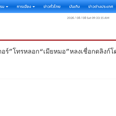
รรม
การเมือง
ข่าวทั่วไทย
บันเทิง
ข่าวต่างประเทศ
อร์”โทรหลอก“เมียหมอ”หลงเชื่อกดลิงก์โด