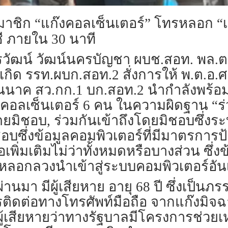
มาชิก “แก๊งคอลเซ็นเตอร์” โทรหลอก “เ
ชี ภายใน 30 นาที
ท.วรวัฒน์ วัฒน์นครบัญชา ผบช.สอท. พล
เกิด รรท.ผบก.สอท.2 สั่งการให้ พ.ต.อ.
สนนาค สว.กก.1 บก.สอท.2 นำกำลังพร้อ
ก๊งคอลเซ็นเตอร์ 6 คน ในความผิดฐาน “ร่ว
นโดยมิชอบ, ร่วมกันเข้าถึงโดยมิชอบซึ่ง
ชอบซึ่งข้อมูลคอมพิวเตอร์ที่มีมาตรการป
ิ่มเติมไม่ว่าทั้งหมดหรือบางส่วน ซึ่งข้
หลอกลวงนำเข้าสู่ระบบคอมพิวเตอร์อันเ
.ที่ผ่านมา มีผู้เสียหาย อายุ 68 ปี ซึ่งเ
ิดต่อทางโทรศัพท์มือถือ จากแก๊งมิจฉาช
เสียหายว่าทางรัฐบาลมีโครงการช่วยเหลือ