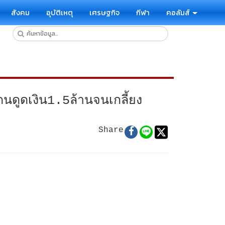
สังคม
อุบัติเหตุ
เศรษฐกิจ
กีฬา
คอลัมส์
นดูดเงิน1.5ล้านจนเกลี้ยง
Share