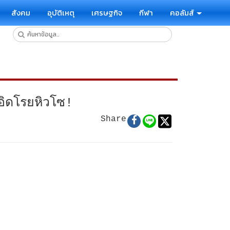
สังคม
อุบัติเหตุ
เศรษฐกิจ
กีฬา
คอลัมส์
อิดโรยหิวโซ!
Share