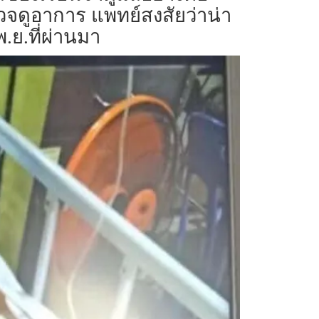
จดูอาการ แพทย์สงสัยว่าน่า
พ.ย.ที่ผ่านมา