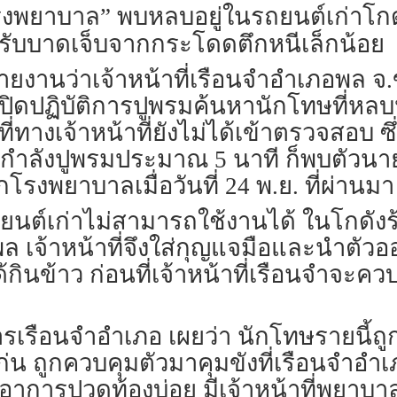
รงพยาบาล” พบหลบอยู่ในรถยนต์เก่าโก
ด้รับบาดเจ็บจากกระโดดตึกหนีเล็กน้อย
่อข่าวรายงานว่าเจ้าหน้าที่เรือนจำอำเภอ
ล เปิดปฏิบัติการปูพรมค้นหานักโทษที่หล
่ทางเจ้าหน้าที่ยังไม่ได้เข้าตรวจสอบ ซึ่
ยกำลังปูพรมประมาณ 5 นาที ก็พบตัวนายบ
งพยาบาลเมื่อวันที่ 24 พ.ย. ที่ผ่านมา
ยนต์เก่าไม่สามารถใช้งานได้ ในโกดังร
ล เจ้าหน้าที่จึงใส่กุญแจมือและนำตัว
้กินข้าว ก่อนที่เจ้าหน้าที่เรือนจำจะค
เรือนจำอำเภอ เผยว่า นักโทษรายนี้ถู
แก่น ถูกควบคุมตัวมาคุมขังที่เรือนจำอ
ักมีอาการปวดท้องบ่อย มีเจ้าหน้าที่พยา