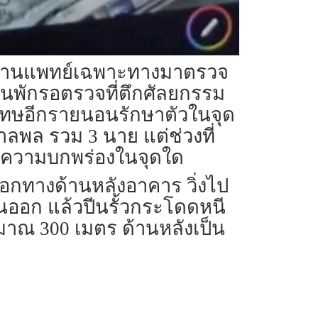
ประสานแพทย์เฉพาะทางมาตรวจ
นอนพักรอตรวจที่ตึกศัลยกรรม
ักโทษอีกรายนอนรักษาตัวในจุด
บาลพล รวม 3 นาย แต่ช่วงที่
กิดความบกพร่องในจุดใด
กทางด้านหลังอาคาร วิ่งไป
ันออก แล้วปีนรั้วกระโดดหนี
ระมาณ 300 เมตร ด้านหลังเป็น