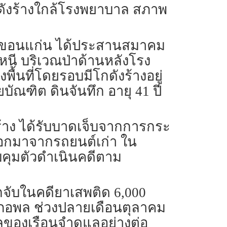
ดังร้างใกล้โรงพยาบาล สภาพ
พล จ.ขอนแก่น ได้ประสานสมาคม
บหนี บริเวณป่าด้านหลังโรง
งพื้นที่โดยรอบมีโกดังร้างอยู่
ัณฑิต ดินจันทึก อายุ 41 ปี
้าง ได้รับบาดเจ็บจากการกระ
ออกมาจากรถยนต์เก่า ใน
วบคุมตัวดำเนินคดีตาม
กจับในคดียาเสพติด 6,000
ำเภอพล ช่วงปลายเดือนตุลาคม
บาลของเรือนจำดูแลอย่างต่อ