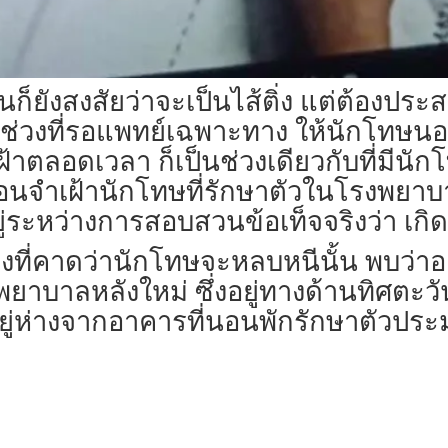
นก็ยังสงสัยว่าจะเป็นไส้ติ่ง แต่ต้อง
พ.ย. ช่วงที่รอแพทย์เฉพาะทาง ให้นักโทษ
เฝ้าตลอดเวลา ก็เป็นช่วงเดียวกับที่มีน
งเรือนจำเฝ้านักโทษที่รักษาตัวในโรงพยา
อยู่ระหว่างการสอบสวนข้อเท็จจริงว่า เ
ี่คาดว่านักโทษจะหลบหนีนั้น พบว่าออ
พยาบาลหลังใหม่ ซึ่งอยู่ทางด้านทิศตะว
้น อยู่ห่างจากอาคารที่นอนพักรักษาตัวป