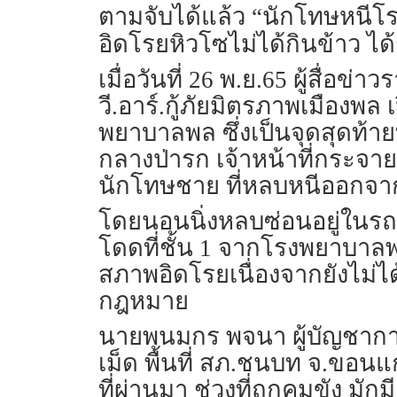
ตามจับได้แล้ว “นักโทษหนีโ
อิดโรยหิวโซไม่ได้กินข้าว ไ
เมื่อวันที่ 26 พ.ย.65 ผู้สื
วี.อาร์.กู้ภัยมิตรภาพเมืองพ
พยาบาลพล ซึ่งเป็นจุดสุดท้ายที
กลางป่ารก เจ้าหน้าที่กระจา
นักโทษชาย ที่หลบหนีออกจากโร
โดยนอนนิ่งหลบซ่อนอยู่ในรถ
โดดที่ชั้น 1 จากโรงพยาบาลพ
สภาพอิดโรยเนื่องจากยังไม่ได
กฎหมาย
นายพนมกร พจนา ผู้บัญชาการ
เม็ด พื้นที่ สภ.ชนบท จ.ขอน
ที่ผ่านมา ช่วงที่ถูกคุมขัง ม