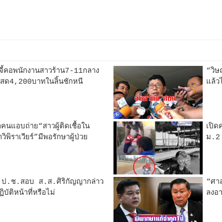
ีดจี้คอพนักงานสาวร้าน7-11กลาง
“วิษ
ินสด4,200บาทในลิ้นชักหนี
แล้ว
คนแอบถ่าย“สาวผู้ติดเชื้อใน
เปิด
ิราเวียร์”มีพอรักษาผู้ป่วย
ม.2
ป.ป.ช.สอบ ส.ส.ศิริกัญญากล่าว
“ศาล
ติหน้าที่หรือไม่
ลงอา