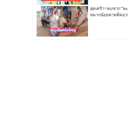
สุดเศร้า!พบซาก“พะย
หมากน้อยคาดติดอวนช