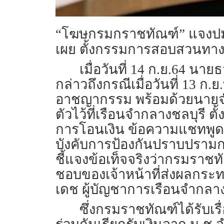
“โฆษกรมกราชทัณฑ์” แจงปม “เจ้
เผย ตั้งกรรมการสอบสวนทางวิน
เมื่อวันที่ 14 ก.ย.64 
กล่าวถึงกรณีเมื่อวันที่ 13 ก
อาชญากรรม พร้อมด้วยนายจำร
ตัวไว้ที่เรือนจำกลางชลบุรี ต
การโอนเงิน ข้อความแชทพูดคุ
บังคับการป้องกันปราบปรามก
ชี้แจงข้อเท็จจริงว่ากรมราชทั
ชอบของเจ้าหน้าที่ส่งผลกร
เดช ผู้บัญชาการเรือนจำกลางชล
ซึ่งกรมราชทัณฑ์ได้รับเรื