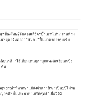
ณุ”ชี้ลงโทษผู้จัดคอนเสิร์ต“บิ๊กเมาน์เท่น”ฐานห้าม
ไม่หยุด!จับตาถก“ศบค.”ฟื้นมาตรการคุมเข้ม
คลิปนาที "ไอ้เหี้ยมเดนคุก"บุกแทงนักเรียนหญิง
 ดับ
อุทธรณ์”พิพากษาแก้สั่งจำคุก“สิระ”เป็น1ปีไม่รอ
ญาคดีหมิ่นประมาท“เสรีพิศุทธ์”เมื่อปี62