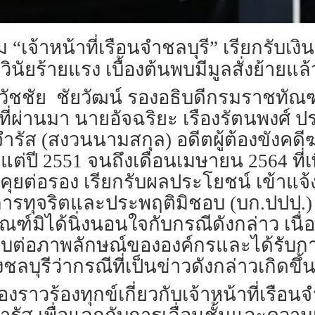
าหน้าที่เรือนจำชลบุรี” เรียกรับเงินจา
ัยร้ายแรง เบื้องต้นพบมีมูลสั่งย้ายแล
นายธวัชชัย ชัยวัฒน์ รองอธิบดีกรมราช
.ย.ที่ผ่านมา นายอัจฉริยะ เรืองรัตนพงศ์
ัส (สงวนนามสกุล) อดีตผู้ต้องขังคดีฆ
ั้งแต่ปี 2551 จนถึงเดือนเมษายน 2564 ท
ยต่อรอง เรียกรับผลประโยชน์ เข้าแจ้
ารทุจริตและประพฤติมิชอบ (บก.ปปป.)
ณฑ์มิได้นิ่งนอนใจกับกรณีดังกล่าว เนื่อ
ะทบต่อภาพลักษณ์ขององค์กรและได้รั
บุรีว่ากรณีที่เป็นข่าวดังกล่าวเกิดขึ้น
่องราวร้องทุกข์เกี่ยวกับเจ้าหน้าที่เรื