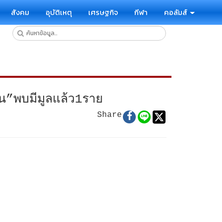
สังคม
อุบัติเหตุ
เศรษฐกิจ
กีฬา
คอลัมส์
้าน”พบมีมูลแล้ว1ราย
Share