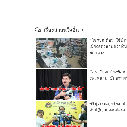
เรื่องน่าสนใจอื่น ๆ
“โจรบุกเดี่ยว”ใช้ม
เมืองอุดรธานีคว้าเง
ลอยนวล
“สธ.”จ่อแจ้ง2ข้อหา
รพ.สนาม”ยันยา“ฟาวิพ
ศรีสุวรรณบุกร้อง 
คำปฏิญาณตนก่อนปฏิบั