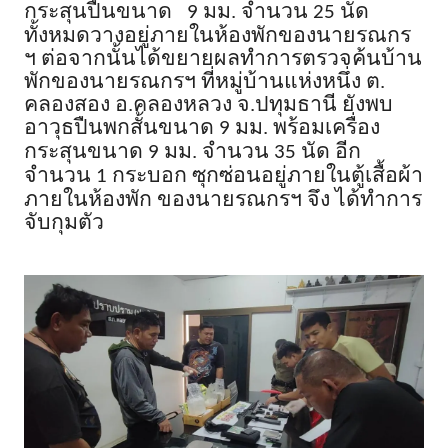
กระสุนปืนขนาด
มม
.
จำนวน
นัด
9
25
ทั้งหมดวางอยู่ภายในห้องพักของนายรณกร
ฯ ต่อจากนั้นได้ขยายผลทำการตรวจค้นบ้าน
พักของนายรณกรฯ ที่หมู่บ้านแห่งหนึ่ง ต
.
คลองสอง อ
.
คลองหลวง จ
.
ปทุมธานี ยังพบ
อาวุธปืนพกสั้นขนาด
มม
.
พร้อมเครื่อง
9
กระสุนขนาด
มม
.
จำนวน
นัด อีก
9
35
จำนวน
กระบอก ซุกซ่อนอยู่ภายในตู้เสื้อผ้า
1
ภายในห้องพัก ของนายรณกรฯ จึง ได้ทำการ
จับกุมตัว