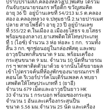
ปราบปรามสภ
.
คลองหลวง
(
ป
.)
พิเศษ ได้ร่วม
กันจับกุมนายรณกร หรือติ๊ก ขวัญสมคิด
อายุ
ปี
อยู่บ้านเลขที่
ม
.
ต
.
คลอง
36
54/213
5
สอง อ
.
คลองหลวง จ
.
ปทุมธานี
นายปารเมศ
2.
ปลาย สายโพธิ์ดำ อายุ
ปี อยู่บ้านเลข
23
ที่
ต
.
ในเมือง อ
.
เมืองยโสธร จ
.
ยโสธร
555/22
พร้อมของกลาง
ยาเสพติดให้โทษประเภท
1.
ที่
ไอซ์
)
จำนวน
ห่อ ห่อละ
กก
.
รวมทั้ง
1 (
3
1
สิ้น
กก
.
ซุกซ่อนอยู่ในกล่องพัสดุ และพบ
3
อาวุธปืนพกสั้นขนาด
มม
.
พร้อมเครื่อง
9
กระสุนขนาด
มม
.
จำนวน
นัดที่นายรณ
9
10
กร ฯ พกพาติดตัวมาด้วย จากนั้นได้ขยายผล
เข้าไปตรวจค้นที่ห้องพักของนายรณกรฯ ที่
คอนโด ริเวอร์ปาร์คโมเดิร์นเพลค
พบยา
A
เสพติดให้โทษประเภทที่
ยาอี
)
1 (
จำนวน
เม็ดและอาวุธปืนยาว
679
HK
จำนวน
กระบอก พร้อมซองกระสุน
33
1
จำนวน
อันและเครื่องกระสุนปืน
1
ขนาด
มม
.
จำนวน
นัด และเครื่อง
5.56
25