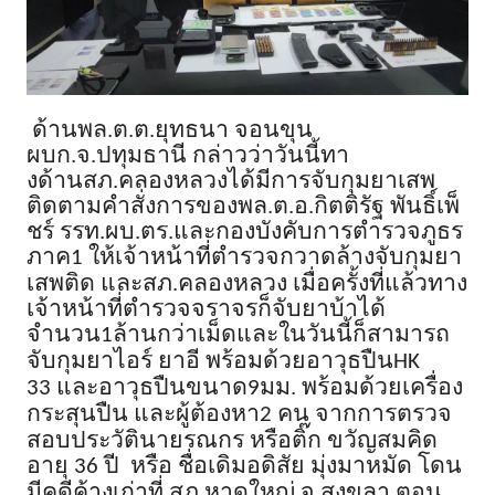
ด้านพล
.
ต
.
ต
.
ยุทธนา จอนขุน
ผบก
.
จ
.
ปทุมธานี กล่าวว่าวันนี้ทา
งด้านสภ
.
คลองหลวงได้มีการจับกุมยาเสพ
ติดตามคำสั่งการของพล
.
ต
.
อ
.
กิตติรัฐ พันธิ์เพ็
ชร์ รรท
.
ผบ
.
ตร
.
และกองบังคับการตำรวจภูธร
ภาค
ให้เจ้าหน้าที่ตำรวจกวาดล้างจับกุมยา
1
เสพติด และสภ
.
คลองหลวง เมื่อครั้งที่แล้วทาง
เจ้าหน้าที่ตำรวจจราจรก็จับยาบ้าได้
จำนวน
ล้านกว่าเม็ดและในวันนี้ก็สามารถ
1
จับกุมยาไอร์ ยาอี พร้อมด้วยอาวุธปืน
HK
และอาวุธปืนขนาด
มม
.
พร้อมด้วยเครื่อง
33
9
กระสุนปืน และผู้ต้องหา
คน จากการตรวจ
2
สอบประวัตินายรณกร หรือติ๊ก ขวัญสมคิด
อายุ
ปี
หรือ ชื่อเดิมอดิสัย มุ่งมาหมัด โดน
36
มีคดีค้างเก่าที่ สภ
.
หาดใหญ่ จ
.
สงขลา ตอน