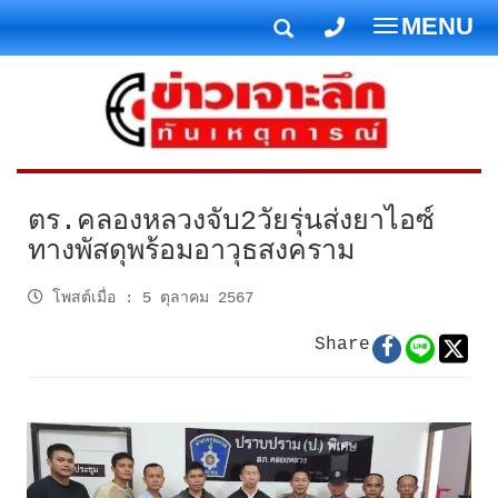
MENU
T
o
g
g
l
e
n
ตร.คลองหลวงจับ2วัยรุ่นส่งยาไอซ์
a
ทางพัสดุพร้อมอาวุธสงคราม
v
i
โพสต์เมื่อ
:
5 ตุลาคม 2567
g
Share
a
t
i
o
n