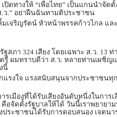
 เปิดทางให้ “เพื่อไทย” เป็นแกนนำจัดต
“ส.ว.” อย่าฝืนฉันทามติประชาชน
ธา ลิ้มเจริญรัตน์ หัวหน้าพรรคก้าวไกล
ฐสภา 324 เสียง โดยเฉพาะ ส.ว. 13 ท่า
มนตรี ผมทราบดีว่า ส.ว. หลายท่านเผชิ
นี้
ทุกแรงใจ แรงสนับสนุนจากประชาชนทุกค
มืองที่ได้รับเสียงอันดับหนึ่งในการเ
คือจัดตั้งรัฐบาลให้ได้ วันนี้เราพยา
งของประชาชนได้รับการตอบสนอง เจตน