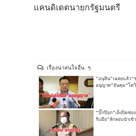
แคนดิเดตนายกรัฐมนตรี
เรื่องน่าสนใจอื่น ๆ
“อนุทิน”เฉลยแล้ว“ช
อนุญาต”ยันคุม“โควิด
“บิ๊กป๊อก”เล็งปิดช
รับมือ“ลักลอบนำเข