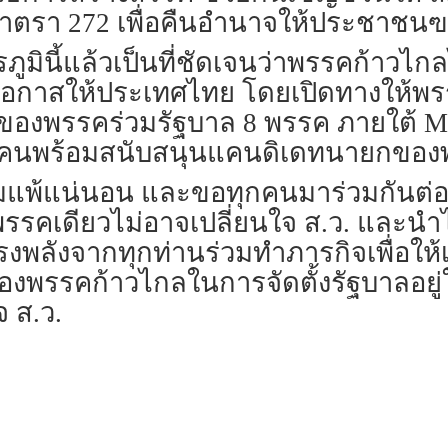
ตรา 272 เพื่อคืนอำนาจให้ประชาชนฃ
ูมินี้แล้วเป็นที่ชัดเจนว่าพรรคก้าวไก
ดโอกาสให้ประเทศไทย โดยเปิดทางให้พรร
ของพรรคร่วมรัฐบาล 8 พรรค ภายใต้ MOU
นพร้อมสนับสนุนแคนดิเดทนายกของพ
อมแพ้แน่นอน และขอทุกคนมาร่วมกันต่อสู้
รรคเดียวไม่อาจเปลี่ยนใจ ส.ว. และนำไ
งพลังจากทุกท่านร่วมทำภารกิจเพื่อให้
งพรรคก้าวไกลในการจัดตั้งรัฐบาลอยู
จ ส.ว.