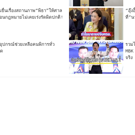
ื่นเรื่องสถานภาพ“พิธา”ให้ศาล
“อุ๊
อนกฎหมายไม่เคยเร่งรัดผิดปกติ!
ที่“
ปกรณ์ช่วยเหลือคนพิการทั่ว
รวมไ
ุด
MBK 
จริง