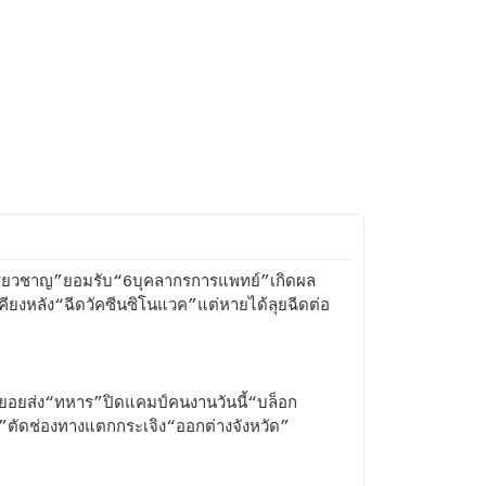
เชี่ยวชาญ”ยอมรับ“6บุคลากรการแพทย์”เกิดผล
เคียงหลัง“ฉีดวัคซีนซิโนแวค”แต่หายได้ลุยฉีดต่อ
ทยอยส่ง“ทหาร”ปิดแคมป์คนงานวันนี้“บล็อก
ที่”ตัดช่องทางแตกกระเจิง“ออกต่างจังหวัด”