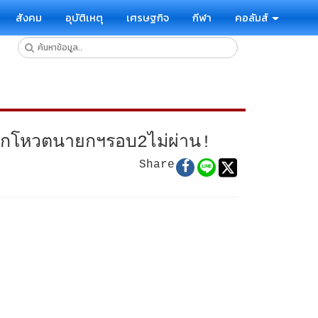
สังคม
อุบัติเหตุ
เศรษฐกิจ
กีฬา
คอลัมส์
หากโหวตนายกฯรอบ2ไม่ผ่าน!
Share