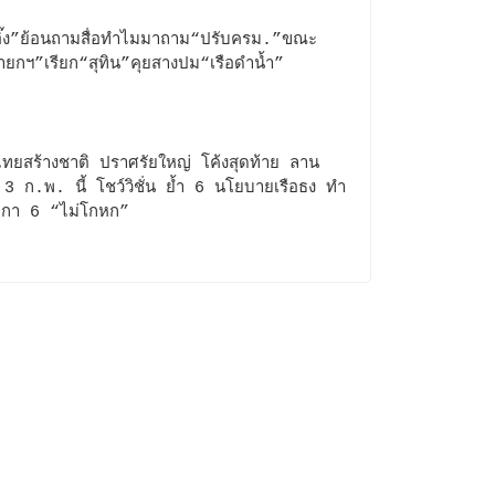
งอิ๊ง”ย้อนถามสื่อทำไมมาถาม“ปรับครม.”ขณะ
นายกฯ”เรียก“สุทิน”คุยสางปม“เรือดำน้ำ”
ทยสร้างชาติ ปราศรัยใหญ่ โค้งสุดท้าย ลาน
3 ก.พ. นี้ โชว์วิชั่น ยํ้า 6 นโยบายเรือธง ทำ
 กา 6 “ไม่โกหก”