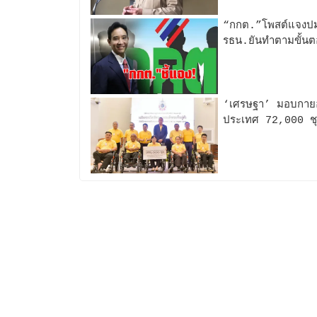
“กกต.”โพสต์แจงปมย
รธน.ยันทำตามขั้นต
‘เศรษฐา’ มอบกายอุ
ประเทศ 72,000 ช