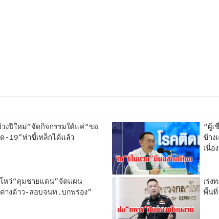
่วงปีใหม่”จัดกิจกรรมใด้แค่“ขอ
“ผู้
-19”ท่าขี้เหล็กได้แล้ว
ข้าง
เนื่อง
่องโหว่“คุมชายแดน”จัดแผน
เร่ง
้าต่างด้าว-สอบจนท.บกพร่อง”
พื้น