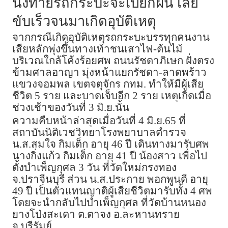
นั่งท้ายรถกระบะจะเปียกฝน เลย
ขับเร็วจนมาเกิดอุบัติเหตุ
จากกรณีเกิดอุบัติเหตุรถกระบะบรรทุกคนงาน
เสียหลักพุ่งขึ้นทางเท้าชนเสาไฟ-ต้นไม้
บริเวณใกล้โค้งร้อยศพ ถนนรัชดาภิเษก ฝั่งตรง
ข้ามศาลอาญา มุ่งหน้าแยกรัชดา-ลาดพร้าว
แขวงจอมพล เขตจตุจักร กทม. ทำให้มีผู้เสีย
ชีวิต 5 ราย และบาดเจ็บอีก 2 ราย เหตุเกิดเมื่อ
ช่วงเช้าของวันที่ 3 มิ.ย.นั้น
ความคืบหน้าล่าสุดเมื่อวันที่ 4 มิ.ย.65 ที่
สถาบันนิติเวชวิทยาโรงพยาบาลตำรวจ
น.ส.สมใจ​ กิมเต็ก อายุ 46 ปี​ เดินทางมารับศพ​
นางกิ่งแก้ว กิมเต็ก อายุ 41 ปี น้องสาว เพื่อไป
ตั้งบำเพ็ญกุศล 3 วัน ที่วัดใหม่กรงทอง​
จ.ปราจีนบุรี ส่วน น.ส.ประกาย​ พอกพูนดี​ อายุ
49 ปี​ เป็นตัวแทนญาติ​ผู้เสียชีวิตมารับทั้ง​ 4​ ศพ​
โดยจะนำกลับไปบำเพ็ญกุศล​ ที่วัดบ้านหนอง
ยาง​โป่งสะเดา​ ต.ตาจง อ.ละหานทราย
จ.บุรีรัมย์​