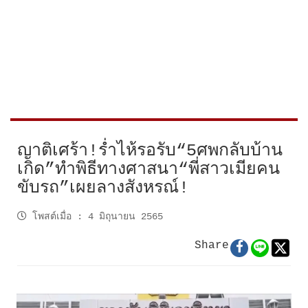
ญาติเศร้า!ร่ำไห้รอรับ“5ศพกลับบ้าน
เกิด”ทำพิธีทางศาสนา“พี่สาวเมียคน
ขับรถ”เผยลางสังหรณ์!
โพสต์เมื่อ
:
4 มิถุนายน 2565
Share