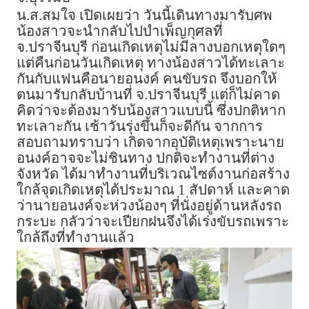
น.ส.สมใจ เปิดเผยว่า วันนี้เดินทางมารับศพ
น้องสาวจะนำกลับไปบำเพ็ญกุศลที่
จ.ปราจีนบุรี ก่อนเกิดเหตุไม่มีลางบอกเหตุใดๆ
แต่คืนก่อนวันเกิดเหตุ ทางน้องสาวได้ทะเลาะ
กันกับแฟนคือนายอนงค์ คนขับรถ จึงบอกให้
ตนมารับกลับบ้านที่ จ.ปราจีนบุรี แต่ก็ไม่คาด
คิดว่าจะต้องมารับน้องสาวแบบนี้ ซึ่งปกติหาก
ทะเลาะกัน เช้าวันรุ่งขึ้นก็จะดีกัน จากการ
สอบถามทราบว่า เกิดจากอุบัติเหตุเพราะนาย
อนงค์อาจจะไม่ชินทาง ปกติจะทำงานที่ต่าง
จังหวัด ได้มาทำงานที่บริเวณไซต์งานก่อสร้าง
ใกล้จุดเกิดเหตุได้ประมาณ 1 สัปดาห์ และคาด
ว่านายอนงค์จะห่วงน้องๆ ที่นั่งอยู่ด้านหลังรถ
กระบะ กลัวว่าจะเปียกฝนจึงได้เร่งขับรถเพราะ
ใกล้ถึงที่ทำงานแล้ว