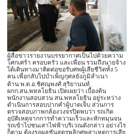
ผู้สื่อข่าวรายงานบรรยากาศเป็นไปด้วยความ
โศกเศร้า ครอบครัว และเพื่อน รวมถึงนายจ้าง
ได้เดินทางมาติดต่อขอรับศพผู้เสียชีวิตทั้ง 5
คน เพื่อกลับไปบำเพ็ญกุศลยังภูมิลำเนา
ด้าน พ.ต.อ.ชิศณุพงศ์ สุริยานนท์
ผกก.สน.พหลโยธิน เปิดเผยว่า เบื้องต้น
พนักงานสอบสวน สน.พหลโยธิน อยู่ระหว่าง
ดำเนินการสอบปากคำผู้บาดเจ็บ ส่วนการ
ตรวจสอบภาพกล้องวงจรปิดพบว่า รถเกิด
อุบัติเหตุจากการทำความเร็วและหักหมุนจน
รถเข้าไปชนเสาไฟฟ้าบริเวณดังกล่าว อย่างไร
ก็ตาม ต้องรอผลชันสูตรพลิกศพสาเหตุการเสีย