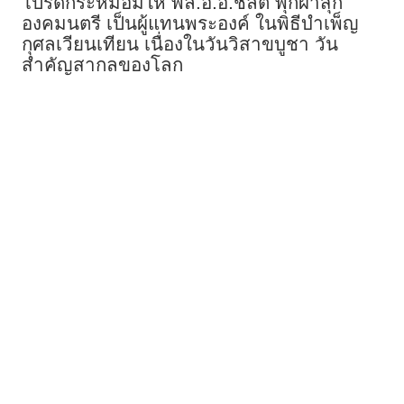
โปรดกระหม่อมให้ พล.อ.อ.ชลิต พุกผาสุก
องคมนตรี เป็นผู้แทนพระองค์ ในพิธีบำเพ็ญ
กุศลเวียนเทียน เนื่องในวันวิสาขบูชา วัน
สำคัญสากลของโลก