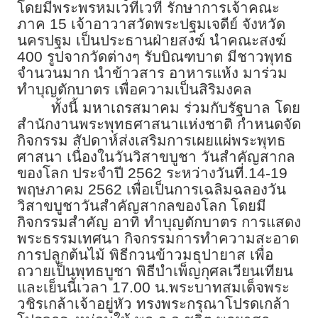
โดยมีพระพรหมเวทีเวที รักษาการเจ้าคณะ
ภาค 15 เจ้าอาวาสวัดพระปฐมเจดีย์ จังหวัด
นครปฐม เป็นประธานฝ่ายสงฆ์ นำคณะสงฆ์
400 รูปจากวัดต่างๆ รับบิณฑบาต มีชาวพุทธ
จำนวนมาก นำข้าวสาร อาหารแห้ง มาร่วม
ทำบุญตักบาตร เพื่อความเป็นสิริมงคล
ทั้งนี้ มหาเถรสมาคม ร่วมกับรัฐบาล โดย
สำนักงานพระพุทธศาสนาแห่งชาติ กำหนดจัด
กิจกรรม สัปดาห์ส่งเสริมการเผยแผ่พระพุทธ
ศาสนา เนื่องในวันวิสาขบูชา วันสำคัญสากล
ของโลก ประจำปี 2562 ระหว่างวันที่.14-19
พฤษภาคม 2562 เพื่อเป็นการเฉลิมฉลองวัน
วิสาขบูชาวันสำคัญสากลของโลก โดยมี
กิจกรรมสำคัญ อาทิ ทำบุญตักบาตร การแสดง
พระธรรมเทศนา กิจกรรมการทำความสะอาด
การปลูกต้นไม้ พิธีกวนข้าวมธุปายาส เพื่อ
ถวายเป็นพุทธบูชา พิธีบำเพ็ญกุศลเวียนเทียน
และเย็นนี้เวลา 17.00 น.พระบาทสมเด็จพระ
วชิรเกล้าเจ้าอยู่หัว ทรงพระกรุณาโปรดเกล้า