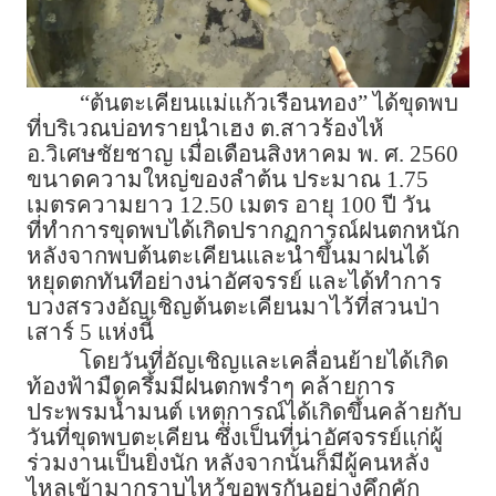
“ต้นตะเคียนแม่แก้วเรือนทอง” ได้ขุดพบ
ที่บริเวณบ่อทรายนำเฮง ต.สาวร้องไห้
อ.วิเศษชัยชาญ เมื่อเดือนสิงหาคม พ. ศ. 2560
ขนาดความใหญ่ของลำต้น ประมาณ 1.75
เมตรความยาว 12.50 เมตร อายุ 100 ปี วัน
ที่ทำการขุดพบได้เกิดปรากฏการณ์ฝนตกหนัก
หลังจากพบต้นตะเคียนและนำขึ้นมาฝนได้
หยุดตกทันทีอย่างน่าอัศจรรย์ และได้ทำการ
บวงสรวงอัญเชิญต้นตะเคียนมาไว้ที่สวนป่า
เสาร์ 5 แห่งนี้
โดยวันที่อัญเชิญและเคลื่อนย้ายได้เกิด
ท้องฟ้ามืดครึ้มมีฝนตกพรำๆ คล้ายการ
ประพรมน้ำมนต์ เหตุการณ์ได้เกิดขึ้นคล้ายกับ
วันที่ขุดพบตะเคียน ซึ่งเป็นที่น่าอัศจรรย์แก่ผู้
ร่วมงานเป็นยิ่งนัก หลังจากนั้นก็มีผู้คนหลั่ง
ไหลเข้ามากราบไหว้ขอพรกันอย่างคึกคัก