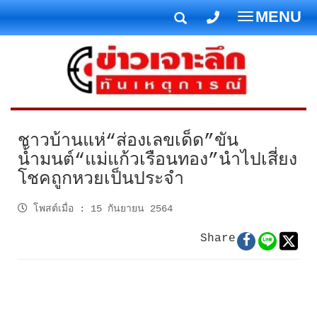
MENU
T
o
g
g
l
e
n
ชาวบ้านแห่“ส่องเลขเด็ด”ขัน
a
น้ำมนต์“แม่แก้วเรือนทอง”นำไปเสี่ยง
v
โชคถูกหวยเป็นประจำ
i
g
โพสต์เมื่อ
:
15 กันยายน 2564
a
t
Share
i
o
n