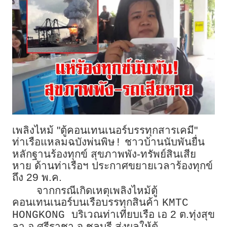
เพลิงไหม้ "ตู้คอนเทนเนอร์บรรทุกสารเคมี"
ท่าเรือแหลมฉบังพ่นพิษ
ชาวบ้านนับพันยื่น
!
หลักฐานร้องทุกข์ สุขภาพพัง-ทรัพย์สินเสีย
หาย ด้านท่าเรือฯ ประกาศขยายเวลาร้องทุกข์
ถึง 29 พ.ค.
จากกรณีเกิดเหตุเพลิงไหม้ตู้
คอนเทนเนอร์บนเรือบรรทุกสินค้า
KMTC
บริเวณท่าเทียบเรือ เอ 2 ต.ทุ่งสุข
HONGKONG
ลา อ.ศรีราชา จ.ชลบุรี ส่งผลให้ตู้