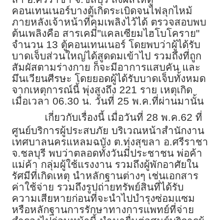
คอนเทนเนอร์บางตู้เกิดระเบิดจนไฟลุกไหม้
ภายหลังเจ้าหน้าที่คุมเพลิงไว้ได้ ตรวจสอบพบ
ต้นเพลิงคือ สารเคมี"แคลเซียมไฮโบโคราย"
จำนวน 13 ตู้คอนเทนเนอร์ โดยพบว่าผู้ได้รับ
บาดเจ็บส่วนใหญ่ได้สูดดมเข้าไป รวมถึงที่ถูก
สัมผัสตามร่างกาย ก็จะมีอาการแสบคัน และ
มึนเวียนศีรษะ โดยยอดผู้ได้รับบาดเจ็บทั้งหมด
จากเหตุการณ์นี้ พุ่งสูงถึง 221 ราย เหตุเกิด
เมื่อเวลา 06.30 น. วันที่ 25 พ.ค.ที่ผ่านมานั้น
เกี่ยวกับเรื่องนี้ เมื่อวันที่ 28 พ.ค.62 ที่
ศูนย์บริการผู้ประสบภัย บริเวณหน้าสำนักงาน
เทศบาลนครแหลมฉบัง ต.ทุ่งสุขลา อ.ศรีราชา
จ.ชลบุรี พบว่าตลอดทั้งวันมีประชาชน พ่อค้า
แม่ค้า กลุ่มผู้ใช้แรงงาน รวมถึงผู้พักอาศัยใน
รัศมีที่เกิดเหตุ นำหลักฐานต่างๆ เช่นเอกสาร
ค่าใช้จ่าย รวมถึงรูปถ่ายทรัพย์สินที่ได้รับ
ความเสียหายก่อนที่จะนำไปบำรุงซ่อมแซม
หรือหลักฐานการรักษาทางการแพทย์ที่จ่าย