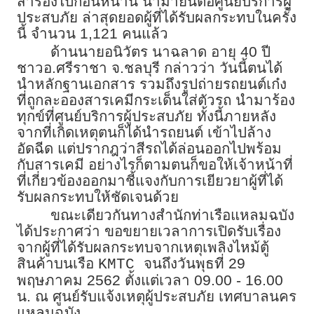
สำรองไปก่อนหน้านี้ นำมายื่นต่อศูนย์บริการผู้
ประสบภัย ล่าสุดยอดผู้ที่ได้รับผลกระทบในครั้ง
นี้ จำนวน 1,121 คนแล้ว
ด้านนายอนิวัตร นาฉลาด อายุ 40 ปี
ชาวอ.ศรีราชา จ.ชลบุรี กล่าวว่า วันนี้ตนได้
นำหลักฐานเอกสาร รวมถึงรูปถ่ายรถยนต์เก๋ง
ที่ถูกละอองสารเคมีกระเด็นใส่ตัวรถ นำมาร้อง
ทุกข์ที่ศูนย์บริการผู้ประสบภัย ทั้งนี้ภายหลัง
จากที่เกิดเหตุตนก็ได้นำรถยนต์ เข้าไปล้าง
อัดฉีด แต่ปรากฎว่าสีรถได้ล่อนออกไปพร้อม
กับสารเคมี อย่างไรก็ตามตนก็ขอให้เจ้าหน้าที่
ที่เกี่ยวข้องออกมาชี้แจงกับการเยียวยาผู้ที่ได้
รับผลกระทบให้ชัดเจนด้วย
ขณะเดียวกันทางสำนักท่าเรือแหลมฉบัง
ได้ประกาศว่า ขอขยายเวลาการเปิดรับเรื่อง
จากผู้ที่ได้รับผลกระทบจากเหตุเพลิงไหม้ตู้
สินค้าบนเรือ
จนถึงวันพุธที่ 29
KMTC
พฤษภาคม 2562 ตั้งแต่เวลา 09.00 - 16.00
น. ณ ศูนย์รับแจ้งเหตุผู้ประสบภัย เทศบาลนคร
แหลมฉบัง.