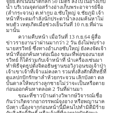
จยย.ตกเนินน้ำตกลึก 50 เมตร ลงไปในอ่างเก็บ
น้ำ บริเวณจุดก่อสร้างอ่างเก็บพระอาจารย์จื่อ
(ลำกระจวน) ต.ท่ากูบ อ.ซับใหญ่ จ.ชัยภูมิ เจ้า
หน้าที่ระดมกำลังนักประดาน้ำลงงมค้นหาไม่
พบตัว เหตุเกิดเมื่อช่วงเย็นวันที่ 10 ก.ย.ที่ผ่าน
มานั้น
ความคืบหน้า เมื่อวันที่ 13 ก.ย.64 ผู้สื่อ
ข่าวรายงานว่าผ่านมากว่า 2 วัน ยังไม่พบร่าง
นายสรวิทย์ ซึ่งทางอำเภอซับใหญ่ ยังคงจัดเจ้า
หน้าที่ออกค้นหาต่อเนื่อง ขณะที่พ่อของนายส
รวิทย์ ก็ได้ร่วมกับเจ้าหน้าที่ นำเครื่องเซ่นมา
ทำพิธีจุดธูปตั้งจิตอธิษฐานขอวิงวอนขอเจ้าป่า
เจ้าเขาเจ้าที่เจ้าแม่คงคา รวมทั้งสิ่งศักดิ์สิทธิ์ที่
ดูแลปกปักรักษาลำห้วยกระจวน เลิกบังตา ดล
บันดาลให้พบร่างลูกชายไม่ว่าจะเป็นหรือตาย
ก่อนออกค้นหาตลอด 2 วันที่ผ่านมา
ขณะที่ชาวบ้านต่างวิพากษ์วิจารณ์เชื่อ
กันว่าเกิดจากอาถรรพณ์จงอาง หรือพญานาค
บังตา เนื่องจากก่อนหน้านี้มีคนไปทำมิดีมิร้าย