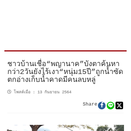
ชาวบ้านเชื่อ“พญานาค”บังตาค้นหา
กว่า2วันยังไร้เงา“หนุ่ม15ปี”ถูกน้ำซัด
ตกอ่างเก็บน้ำคาดมีคนลบหลู่
โพสต์เมื่อ
:
13 กันยายน 2564
Share