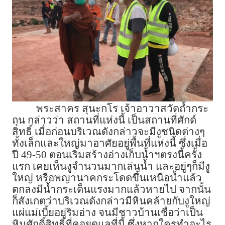
พระสาคร สุนะกโร เจ้าอาวาสวัดถ้ำกระ
ถุน กล่าวว่า สถานที่แห่งนี้ เป็นสถานที่ศักด์
สิทธิ์ เมื่อก่อนบริเวณดังกล่าวจะมีงูชนิดต่างๆ
ทั้งเล็กและใหญ่มาอาศัยอยู่พื้นที่แห่งนี้ ซึ่งเมื่อ
ปี 49-50 ตอนเริ่มสร้างอ่างเก็บน้ำฯตรงนี้ครั้ง
แรก เคยเห็นงูจำนวนมากเล่นน้ำ และอยู่ๆก็มีงู
ใหญ่ หรือพญานาคกระโดดขึ้นเหนือน้ำแล้ว
ตกลงมีน้ำกระเด็นแรงมากแล้วหายไป จากนั้น
ก็สังเกตว่าบริเวณดังกล่าวมีหินคล้ายกับงูใหญ่
แผ่แม่เบี้ยอยู่ริมอ่าง จนมีชาวบ้านเชื่อว่าเป็น
หินศักดิ์สิทธิ์ที่คอยดูแลที่นี้ ซึ่งหากใครทำอะไร