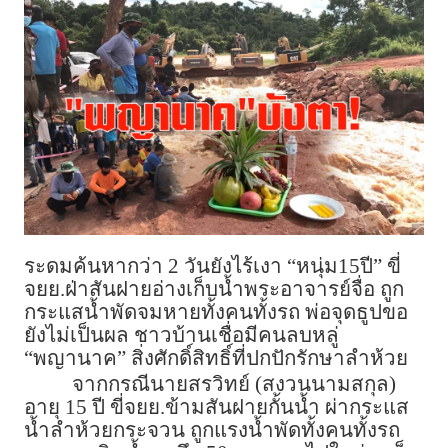
ระดมค้นหากว่า 2 วันยังไร้เงา “หนุ่ม15ปี” ขี่
จยย.ฝ่าสันฝายอ่างเก็บน้ำพระอาจารย์จื่อ ถูก
กระแสน้ำพัดจมหายทั้งคนทั้งรถ พ่อจุดธูปขอ
ยังไม่เป็นผล ชาวบ้านเชื่อมีคนลบหลู่
“พญานาค” สิ่งศักดิ์สิทธิ์ที่ปกปักรักษาลำห้วย
จากกรณีนายสรวิทย์ (สงวนนามสกุล)
อายุ 15 ปี ขี่จยย.ข้ามสันฝายกั้นน้ำ ผ่ากระแส
น้ำลำห้วยกระจวน ถูกแรงน้ำพัดทั้งคนทั้งรถ