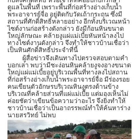
กับสิ่งศักดิ์สิทธิ์ หรือเจ้าที่ที่คอยปกปักรักษา
ดูแลในพื้นที่ เพราะพื้นที่ก่อสร้างอ่างเก็บน้ำ
พระอาจารย์จื่อ อยู่ติดกับวัดเถ้ากระถุน ซึ่งมี
สถานที่ศักดิ์สิทธิ์หลายอย่าง อีกทั้งบริเวณหน้า
ไซต์งานก่อสร้างดังกล่าว ยังมีก้อนหินขนาด
ใหญ่ลักษณะ คล้ายงูแผ่แม่เบี้ยหันหน้าลงไป
ทางไซต์งานดังกล่าว จึงทำให้ชาวบ้านเชื่อว่า
เป็นหินศักดิ์สิทธิ์ประจำที่นี้
ผู้สื่อข่าวจึงเดินทางไปตรวจสอบตามคำ
บอกเล่า พบว่ามีชะง่อนหินคล้ายงูจงอางขนาด
ใหญ่แผ่แม่เบี้ยอยู่บริเวณพื้นที่ทางลงไปสถาน
ที่ก่อสร้างอ่างเก็บน้ำพระอาจารย์จื่อ มีร่องรอย
คนเขียนตัวอักษรบริเวณหินงูตรงด้านข้าง
บริเวณที่คล้ายส่วนที่แผ่แม่เบี้ย แต่มองเห็นไม่
ค่อยชัดว่าเขียนข้อความว่าอะไร จึงยิ่งทำให้
ชาวบ้านเชื่อว่าเป็นอาถรรพณ์ทำให้ค้นหาร่าง
นายสรวิทย์ ไม่พบ