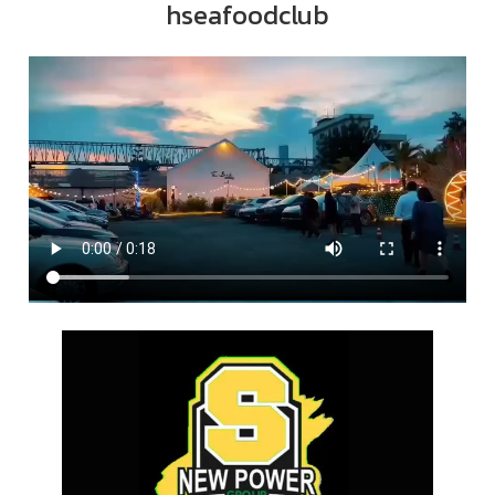
hseafoodclub