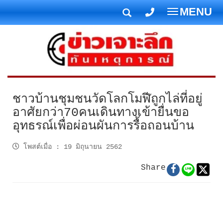
MENU
T
o
g
g
l
e
n
ชาวบ้านชุมชนวัดโลกโมฬีถูกไล่ที่อยู่
a
อาศัยกว่า70คนเดินทางเข้ายื่นขอ
v
อุทธรณ์เพื่อผ่อนผันการรื้อถอนบ้าน
i
g
โพสต์เมื่อ
:
19 มิถุนายน 2562
a
t
Share
i
o
n