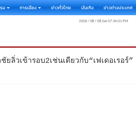
รรม
การเมือง
ข่าวทั่วไทย
บันเทิง
ข่าวต่างประเทศ
ชัยลิ่วเข้ารอบ2เช่นเดียวกับ“เฟเดอเรอร์”