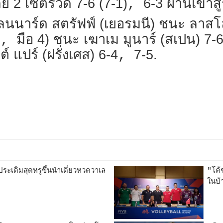
ย 2 เซตรวด 7-6 (7-1)
6-3 ผ่านเข้าสู
,
เลนนาร์ด สตรัฟฟ์ (เยอรมนี) ชนะ ลาสโล 
ย
มือ 4) ชนะ เฆาเม มูนาร์ (สเปน) 7-6
,
์ แปร์ (ฝรั่งเศส) 6-4
7-5.
,
ระเดิมสุดหรูขึ้นนำเดี่ยวหวดวาเล
"โค้
ในบ้