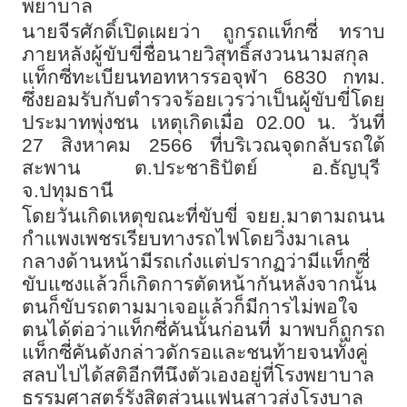
พยาบาล
นายจีรศักดิ์เปิดเผยว่า ถูกรถแท็กซี่ ทราบ
ภายหลังผู้ขับขี่ชื่อนายวิสุทธิ์สงวนนามสกุล
แท็กซี่ทะเบียนทอทหารรอจุฬา
6830
กทม.
ซึ่งยอมรับกับตำรวจร้อยเวรว่าเป็นผู้ขับขี่โดย
ประมาทพุ่งชน เหตุเกิดเมื่อ 02
.00
น. วันที่
27
สิงหาคม
2566
ที่บริเวณจุดกลับรถใต้
สะพาน ต.ประชาธิปัตย์ อ.ธัญบุรี
จ.ปทุมธานี
โดยวันเกิดเหตุขณะที่ขับขี่ จยย.มาตามถนน
กำแพงเพชรเรียบทางรถไฟโดยวิ่งมาเลน
กลางด้านหน้ามีรถเก๋งแต่ปรากฏว่ามีแท็กซี่
ขับแซงแล้วก็เกิดการตัดหน้ากันหลังจากนั้น
ตนก็ขับรถตามมาเจอแล้วก็มีการไม่พอใจ
ตนได้ต่อว่าแท็กซี่คันนั้นก่อนที่ มาพบก็ถูกรถ
แท็กซี่คันดังกล่าวดักรอและชนท้ายจนทั้งคู่
สลบไปได้สติอีกทีนึงตัวเองอยู่ที่โรงพยาบาล
ธรรมศาสตร์รังสิตส่วนแฟนสาวส่งโรงบาล