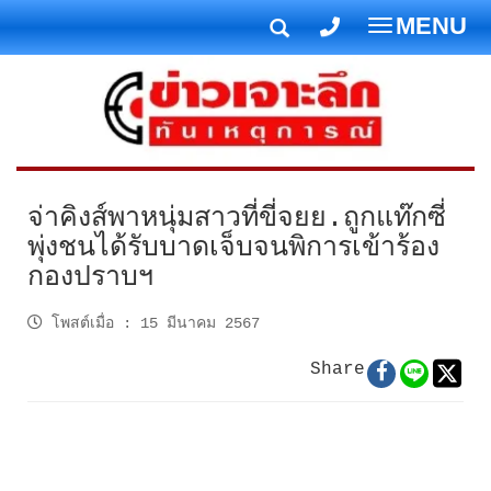
MENU
T
o
g
g
l
e
n
จ่าคิงส์พาหนุ่มสาวที่ขี่จยย.ถูกแท๊กซี่
a
พุ่งชนได้รับบาดเจ็บจนพิการเข้าร้อง
v
กองปราบฯ
i
g
โพสต์เมื่อ
:
15 มีนาคม 2567
a
t
Share
i
o
n