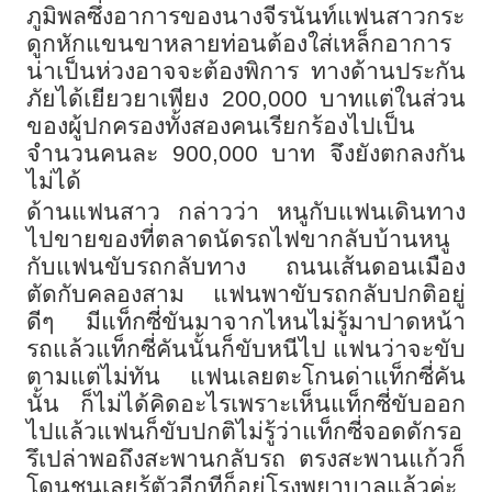
ภูมิพลซึ่งอาการของนางจีรนันท์แฟนสาวกระ
ดูกหักแขนขาหลายท่อนต้องใส่เหล็กอาการ
น่าเป็นห่วงอาจจะต้องพิการ ทางด้านประกัน
ภัยได้เยียวยาเพียง
200,000
บาทแต่ในส่วน
ของผู้ปกครองทั้งสองคนเรียกร้องไปเป็น
จำนวนคนละ
900,000
บาท จึงยังตกลงกัน
ไม่ได้
ด้านแฟนสาว กล่าวว่า หนูกับแฟนเดินทาง
ไปขายของที่ตลาดนัดรถไฟขากลับบ้านหนู
กับแฟนขับรถกลับทาง ถนนเส้นดอนเมือง
ตัดกับคลองสาม แฟนพาขับรถกลับปกติอยู่
ดีๆ มีแท็กซี่ขันมาจากไหนไม่รู้มาปาดหน้า
รถแล้วแท็กซี่คันนั้นก็ขับหนีไป แฟนว่าจะขับ
ตามแต่ไม่ทัน แฟนเลยตะโกนด่าแท็กซี่คัน
นั้น ก็ไม่ได้คิดอะไรเพราะเห็นแท็กซี่ขับออก
ไปแล้วแฟนก็ขับปกติไม่รู้ว่าแท็กซี่จอดดักรอ
รึเปล่าพอถึงสะพานกลับรถ ตรงสะพานแก้วก็
โดนชนเลยรู้ตัวอีกทีก็อยู่โรงพยาบาลแล้วค่ะ