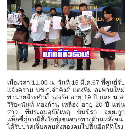
เมื่อเวลา
11.00
น. วันที่
15
มี.ค.
67
ที่ศูนย์รับ
แจ้งความ บช.ก.จ่าคิงส์ แตงทิม สะพานใหม่
พานายจีระศักดิ์ รุ่งจรัส อายุ
19
ปี และ น.ส.
วิริยะนันท์ ทองก้าน เหลือง อายุ
20
ปี แฟน
สาว ที่ประสบอุบัติเหตุ ขับขี่รถ จยย.ถูก
แท็กซี่คู่กรณีตั้งใจพุ่งชนจากทางด้านหลังจน
ได้รับบาดเจ็บสลบทั้งสองคนไปฟื้นอีกทีที่โรง