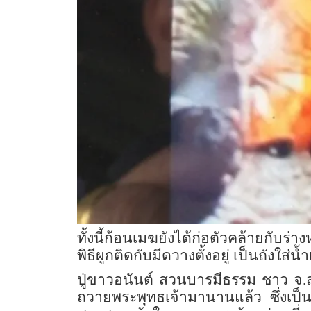
ทั้งนี้ก้อนเมฆยังได้ก่อตัวคล้ายกับ
พิธีผูกติดกับมีดวางตั้งอยู่ เป็นถังใส
ปู่ขาวอนันต์ สวนบารมีธรรม ชาว จ.ส
ถวายพระพุทธเจ้ามานานแล้ว ซึ่งเป็นคว