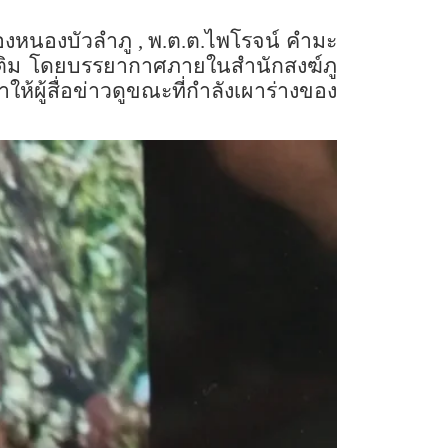
ืองหนองบัวลำภู
,
พ.ต.ต.ไพโรจน์ คำมะ
เติม โดยบรรยากาศภายในสำนักสงฆ์ภู
ู้สื่อข่าวดูขณะที่กำลังเผาร่างของ