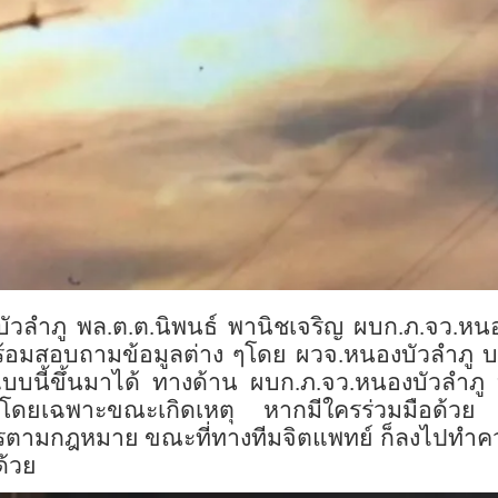
งบัวลำภู พล.ต.ต.นิพนธ์ พานิชเจริญ ผบก.ภ.จว.หน
ร้อมสอบถามข้อมูลต่าง ๆโดย ผวจ.หนองบัวลำภู บอกว
แบบนี้ขึ้นมาได้ ทางด้าน ผบก.ภ.จว.หนองบัวลำภู บอ
โดยเฉพาะขณะเกิดเหตุ หากมีใครร่วมมือด้วย หล
การตามกฎหมาย ขณะที่ทางทีมจิตแพทย์ ก็ลงไปทำค
ด้วย