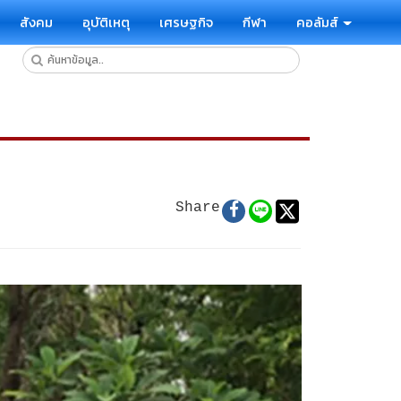
สังคม
อุบัติเหตุ
เศรษฐกิจ
กีฬา
คอลัมส์
Share