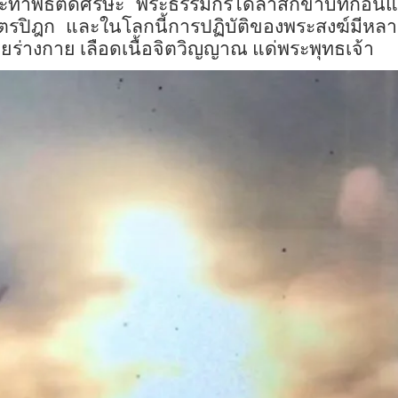
ทำพิธีตัดศีรษะ พระธรรมกรได้ลาสิกขาบทก่อนแล้
ไตรปิฎก และในโลกนี้การปฏิบัติของพระสงฆ์มีหลาย
ายร่างกาย เลือดเนื้อจิตวิญญาณ แด่พระพุทธเจ้า