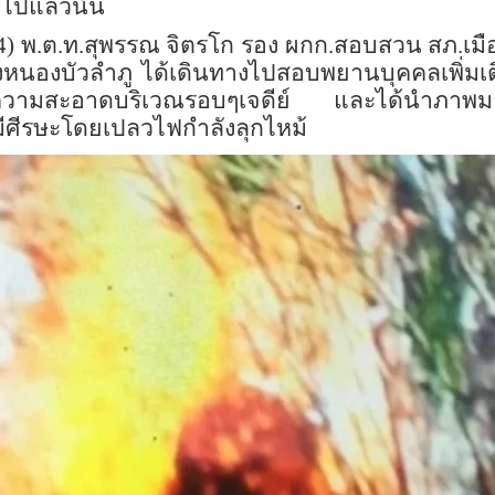
ไปแล้วนั้น
2564) พ.ต.ท.สุพรรณ จิตรโก รอง ผกก.สอบสวน สภ.เม
งหนองบัวลำภู ได้เดินทางไปสอบพยานบุคคลเพิ่ม
ำความสะอาดบริเวณรอบๆเจดีย์ และได้นำภาพมาให้ผ
มีศีรษะโดยเปลวไฟกำลังลุกไหม้