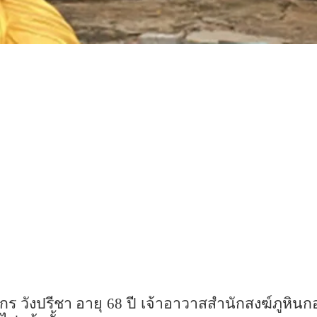
ังปรีชา อายุ 68 ปี เจ้าอาวาสสำนักสงฆ์ภูหินกอง 