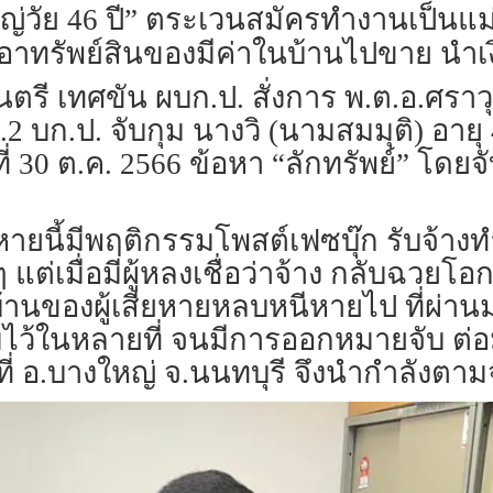
วัย 46 ปี” ตระเวนสมัครทำงานเป็นแม่บ้
กเอาทรัพย์สินของมีค่าในบ้านไปขาย นำ
.มนตรี เทศขัน ผบก.ป. สั่งการ พ.ต.อ.ศราว
.2 บก.ป. จับกุม นางวิ (นามสมมุติ) อา
่ 30 ต.ค. 2566 ข้อหา “ลักทรัพย์” โดยจั
ต้องหายนี้มีพฤติกรรมโพสต์เฟซบุ๊ก รับจ้
 แต่เมื่อมีผู้หลงเชื่อว่าจ้าง กลับฉวยโอ
้านของผู้เสียหายหลบหนีหายไป ที่ผ่าน
มไว้ในหลายที่ จนมีการออกหมายจับ ต่อม
ที่ อ.บางใหญ่ จ.นนทบุรี จึงนำกำลังตามจ