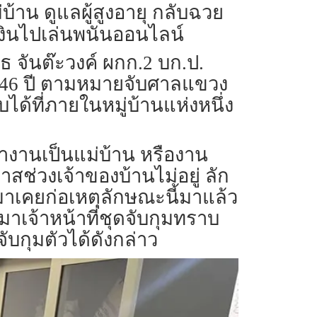
าน ดูแลผู้สูงอายุ กลับฉวย
เงินไปเล่นพนันออนไลน์
ุธ จันต๊ะวงค์ ผกก.2 บก.ป.
ยุ 46 ปี ตามหมายจับศาลแขวง
บได้ที่ภายในหมู่บ้านแห่งหนึ่ง
างทำงานเป็นแม่บ้าน หรืองาน
กาสช่วงเจ้าของบ้านไม่อยู่ ลัก
มาเคยก่อเหตุลักษณะนี้มาแล้ว
าเจ้าหน้าที่ชุดจับกุมทราบ
ับกุมตัวได้ดังกล่าว