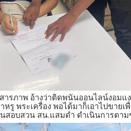
สารภาพ อ้างว่าติดพนันออนไลน์งอมแงม
หรู พระเครื่อง พอได้มาก็เอาไปขายเพ
นักงานสอบสวน สน.แสมดำ ดำเนินการตา