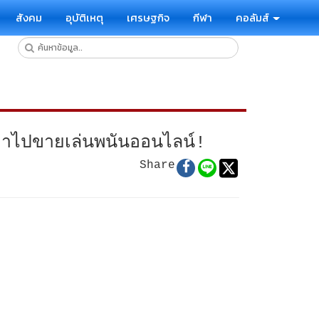
สังคม
อุบัติเหตุ
เศรษฐกิจ
กีฬา
คอลัมส์
ค่าไปขายเล่นพนันออนไลน์!
Share