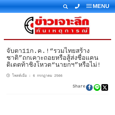
MENU
T
o
g
g
l
e
n
จับตา11ก.ค.!“รวมไทยสร้าง
a
ชาติ”ถกเคาะถอยหรือสู้ส่งชื่อแคน
v
ดิเดตท้าชิงโหวต“นายกฯ”หรือไม่!
i
g
โพสต์เมื่อ
:
6 กรกฎาคม 2566
a
t
Share
i
o
n