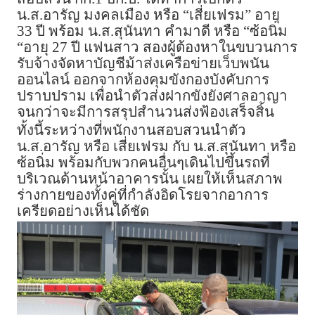
น.ส.อารัญ มงคลเมือง หรือ “เสี่ยเฟรม” อายุ
33 ปี พร้อม น.ส.สุนันทา คำมาดี หรือ “ซ้อนิ่ม
“อายุ 27 ปี แฟนสาว สองผู้ต้องหาในขบวนการ
รับจ้างจัดหาบัญชีม้าส่งเครือข่ายเว็บพนัน
ออนไลน์ ออกจากห้องคุมขังกองบังคับการ
ปราบปราม เพื่อนำตัวส่งฝากขังยังศาลอาญา
จนกว่าจะมีการสรุปสำนวนส่งฟ้องเสร็จสิ้น
ทั้งนี้ระหว่างที่พนักงานสอบสวนนำตัว
น.ส.อารัญ หรือ เสี่ยเฟรม กับ น.ส.สุนันทา หรือ
ซ้อนิ่ม พร้อมกับพวกคนอื่นๆเดินไปขึ้นรถที่
บริเวณด้านหน้าอาคารนั้น เผยให้เห็นสภาพ
ร่างกายของทั้งคู่ที่กำลังอิดโรยจากอาการ
เครียดอย่างเห็นได้ชัด