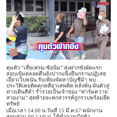
คุมตัว “เสี่ยเฟรม-ซ้อนิ่ม” ส่งฝากขังผัดแรก
สอบเข้มตลอดคืนยังปากแข็งยืนกรานปฏิเสธ
เอี่ยวเว็บพนัน รับเพียงจัดหาบัญชีม้า พบ
ประวัติเคยติดคุกคดียาเสพติด หลังพ้น ผันตัวสู่
ทางเดินสีดำ ร่ำรวยเป็นเจ้าของ “ฟาร์มควาย
สวยงาม” สุดท้ายจะตกสวรรค์ถูกรวบพร้อมยึด
ทรัพย์
เมื่อเวลา 14.00 น.วันที่ 15 มี.ค.67 พนักงาน
สอบสวน กก.1 บก.ป. ได้ทำการเบิกตัว