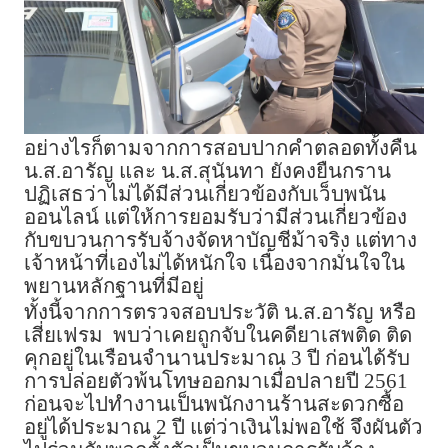
อย่างไรก็ตามจากการสอบปากคำตลอดทั้งคืน
น.ส.อารัญ และ น.ส.สุนันทา ยังคงยืนกราน
ปฏิเสธว่าไม่ได้มีส่วนเกี่ยวข้องกับเว็บพนัน
ออนไลน์ แต่ให้การยอมรับว่ามีส่วนเกี่ยวข้อง
กับขบวนการรับจ้างจัดหาบัญชีม้าจริง แต่ทาง
เจ้าหน้าที่เองไม่ได้หนักใจ เนื่องจากมั่นใจใน
พยานหลักฐานที่มีอยู่
ทั้งนี้จากการตรวจสอบประวัติ น.ส.อารัญ หรือ
เสี่ยเฟรม พบว่าเคยถูกจับในคดียาเสพติด ติด
คุกอยู่ในเรือนจำนานประมาณ 3 ปี ก่อนได้รับ
การปล่อยตัวพ้นโทษออกมาเมื่อปลายปี 2561
ก่อนจะไปทำงานเป็นพนักงานร้านสะดวกซื้อ
อยู่ได้ประมาณ 2 ปี แต่ว่าเงินไม่พอใช้ จึงผันตัว