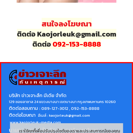
สนใจลงโฆษณา
ติดต่อ Kaojorleuk@gmail.com
ติดต่อ
092-153-8888
บริษัท ข่าวเจาะลึก มีเดีย จำกัด
129 ซอยลาซาล 24 แขวงบางนา เขตบางนา กรุงเทพมหานคร 10260
ติดต่อสอบถาม :
089-127-3012 , 092-153-8888
ติดต่อโฆษณา
อีเมล์ :
kaojorleuk@gmail.com
www.kaojorleuk-media.com
นายกรธนพล วิลัยเลิศ
บรรณาธิการบริหาร
เราใช้คุกกี้เพื่อปรับปรุงไซต์ของเราและประสบการณ์ของคุณ