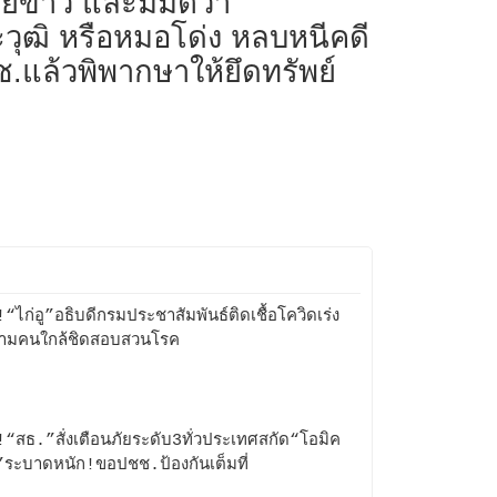
ข้าว และมีมติว่า
ระวุฒิ หรือหมอโด่ง หลบหนีคดี
.แล้วพิพากษาให้ยึดทรัพย์
!“ไก่อู”อธิบดีกรมประชาสัมพันธ์ติดเชื้อโควิดเร่ง
ามคนใกล้ชิดสอบสวนโรค
!“สธ.”สั่งเตือนภัยระดับ3ทั่วประเทศสกัด“โอมิค
ระบาดหนัก!ขอปชช.ป้องกันเต็มที่