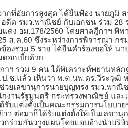
่องจากที่อัยการสูงสุด ได้ยื่นฟ้อง นายภู
 อดีต รมว.พาณิชย์ กับเอกชน ร่วม 28
แดง อม.178/2560 โดยศาลฎีกาฯ พิพา
ที่ 25 ส.ค.60 ซึ่งระหว่างการพิจารณา 
ข้องรวม 5 ราย ได้ยื่นคำร้องขอให้ นายส
ดอกเบี้ยด้วย
ีกาฯ รวม 9 คน ได้พิเคราะห์พยานหล
แล้ว เห็นว่า พ.ต.นพ.ดร.วีระวุฒิ หรื
ผู้ช่วยเลขานุการนายบุญทรง รมว.พาณิชย
กงานรัฐมนตรี กระทรวงพาณิชย์ และเป็
ังได้รับแต่งตั้งเป็นคณะกรรมการนโยบาย
ต่อมาก็ได้รับแต่งตั้งให้เป็นเลขานุกา
บพวกร่วมกันวางแผนโดยแอบอ้างนำบริษัท