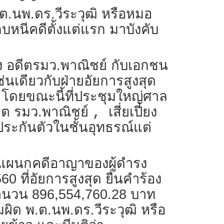
พ.ต.นพ.ดร.วีระวุฒิ หรือหมอ
หลบหนีคดีตั้งแต่แรก มาบังคับ
รง อดีตรมว.พาณิชย์ กับเอกชน
เช่นเดียวกับฝ่ายอัยการสูงสุด
ย โดยขณะนี้ที่ประชุมใหญ่ศาล
ดีต รมว.พาณิชย์
เสี่ยเปี๋ยง
,
ประกันตัวในชั้นอุทธรณ์แต่
ฎีกาแผนกคดีอาญาของผู้ดำรง
ที่อัยการสูงสุด ยื่นคำร้อง
จำนวน 896,554,760.28 บาท
ผิด พ.ต.นพ.ดร.วีระวุฒิ หรือ