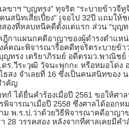
ีตเลขาฯ “บุญทรง” ทุจริต “ระบายข้าวจีทู
คนสนิทเสี่ยเปี๋ยง" เจอไป 32ปี แถมให้ช
สองที่หลบหนีคดีตั้งแต่แรก ส่วน “บุญทร
ที่ศาลฎีกาแผนกคดีอาญาของผู้ดำรงตำแ
องค์คณะพิจารณารื้อคดีทุจริตระบายข้าวแ
ทรง เตริยาภิรมย์ อดีตรมว.พาณิชย์ ซึ
.ดร.วีระวุฒิ วัจนะพุกกะ หรือหมอโด่ง
อมไธสง จำเลยที่ 16 ซึ่งเป็นคนสนิทของ 
นสำคัญ
จทก์ ได้ยื่นคำร้องเมื่อปี 2561 ขอให้ศา
พิจารณาเมื่อปี 2558 ซึ่งศาลได้ออกหม
าม พ.ร.ป.ว่าด้วยวิธีพิจารณาคดีอาญา
ตรา 28 วรรคสอง หลังจากที่ศาลเคยมีคำ