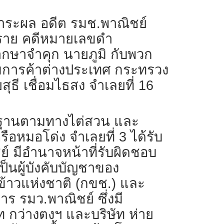
มิ สาระผล อดีต รมช.พาณิชย์
 ราย คดีหมายเลขดำ
กษาจำคุก นายภูมิ กับพวก
กรมการค้าต่างประเทศ กระทรวง
ุธี เชื่อมไธสง จำเลยที่ 16
ักฐานตามทางไต่สวน และ
อหมอโด่ง จำเลยที่ 3 ได้รับ
์ มีอำนาจหน้าที่รับผิดชอบ
นผู้บังคับบัญชาของ
ข้าวแห่งชาติ (กขช.) และ
ร รมว.พาณิชย์ ซึ่งมี
 กว่างตงฯ และบริษัท ห่าย