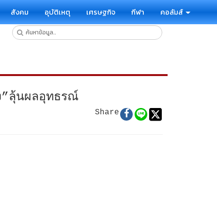
สังคม
อุบัติเหตุ
เศรษฐกิจ
กีฬา
คอลัมส์
ง”ลุ้นผลอุทธรณ์
Share