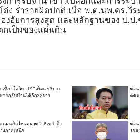
รงการรับจำนำข้าวเปลือกและการระบาย
ด่ง ร่ำรวยผิดปกติ เมื่อ พ.ต.นพ.ดร.วี
ของอัยการสูงสุด และหลักฐานของ ป.ป.ช
ตกเป็นของแผ่นดิน
เชื้อ“โควิด-19”เพิ่มแค่6ราย-
ด่วน
กษาหายกลับบ้านได้อีก32ราย
ติดต
ิดแผนดินไหวขนาด4.8เขย่าถึง
ด่วน
างภาคเหนือ
รอน”