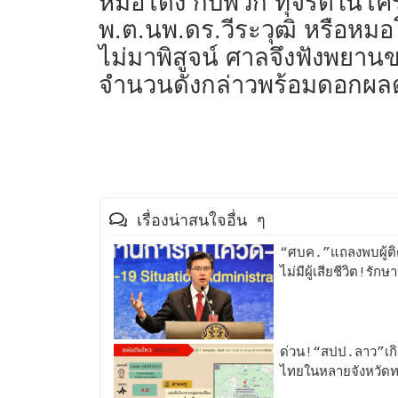
หมอโด่ง กับพวก ทุจริตในโค
พ.ต.นพ.ดร.วีระวุฒิ หรือหมอโ
ไม่มาพิสูจน์ ศาลจึงฟังพยาน
จำนวนดังกล่าวพร้อมดอกผล
เรื่องน่าสนใจอื่น ๆ
“ศบค.”แถลงพบผู้ติด
ไม่มีผู้เสียชีวิต!รั
ด่วน!“สปป.ลาว”เก
ไทยในหลายจังหวัดท