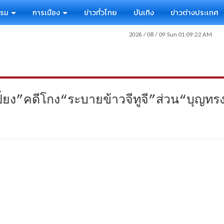
รรม
การเมือง
ข่าวทั่วไทย
บันเทิง
ข่าวต่างประเทศ
ี๋ยง”คดีโกง“ระบายข้าวจีทูจี”ส่วน“บุญทร