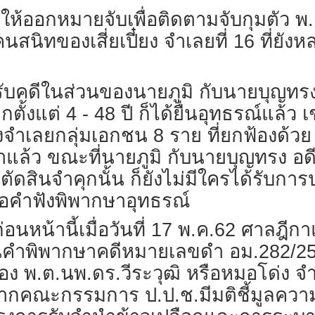
สั่งให้ออกหมายจับเพื่อติดตามจับกุมตัว 
นสนิทของเสี่ยเปี๋ยง จำเลยที่ 16 ที่ยัง
ำหรับคดีในส่วนของนายภูมิ กับนายบุญท
กตั้งแต่ 4 - 48 ปี ก็ได้ยื่นอุทธรณ์แล้ว 
องจำเลยกลุ่มเอกชน 8 ราย ที่ยกฟ้องด้ว
ณาแล้ว ขณะที่นายภูมิ กับนายบุญทรง อ
ัดสินจำคุกนั้น ก็ยังไม่มีใครได้รับการ
างรอคำฟังพิพากษาอุทธรณ์
 ก่อนหน้านี้เมื่อวันที่ 17 พ.ค.62 ศาล
คำพิพากษาคดีหมายเลขดำ อม.282/2560 
ของ พ.ต.นพ.ดร.วีระวุฒิ หรือหมอโด่ง 
จากคณะกรรมการ ป.ป.ช.มีมติชี้มูลความ