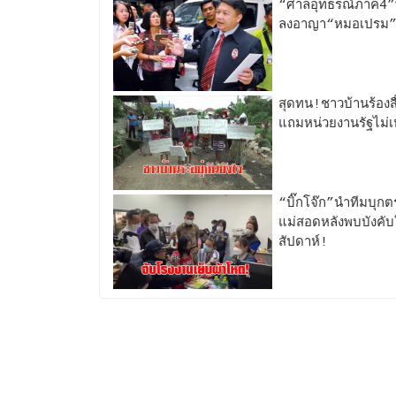
“ศาลอุทธรณ์ภาค4”พิ
ลงอาญา“หมอเปรม”คด
สุดทน!ชาวบ้านร้องสื
แถมหน่วยงานรัฐไม่เ
“บิ๊กโจ๊ก”นำทีมบุกต
แม่สอดหลังพบบังคั
สัปดาห์!