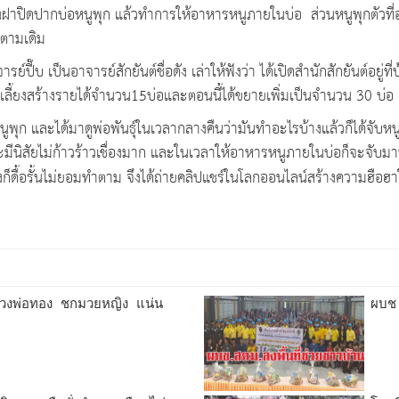
วณฝาปิดปากบ่อหนูพุก แล้วทำการให้อาหารหนูภายในบ่อ ส่วนหนูพุกตัวที่อ
ุกตามเดิม
ี๊บ เป็นอาจารย์สักยันต์ชื่อดัง เล่าให้ฟังว่า ได้เปิดสำนักสักยันต์อยู่
ะเลี้ยงสร้างรายได้จำนวน15บ่อและตอนนี้ได้ขยายเพิ่มเป็นจำนวน 30 บ่อ 
ูพุก และได้มาดูพ่อพันธุ์ในเวลากลางคืนว่ามันทำอะไรบ้างแล้วก็ได้จับหนูม
จะมีนิสัยไม่ก้าวร้าวเชื่องมาก และในเวลาให้อาหารหนูภายในบ่อก็จะจับมา
งก็ดื้อรั้นไม่ยอมทำตาม จึงได้ถ่ายคลิปแชร์ในโลกออนไลน์สร้างความฮือฮาใ
ลวงพ่อทอง ชกมวยหญิง แน่น
ผบช.