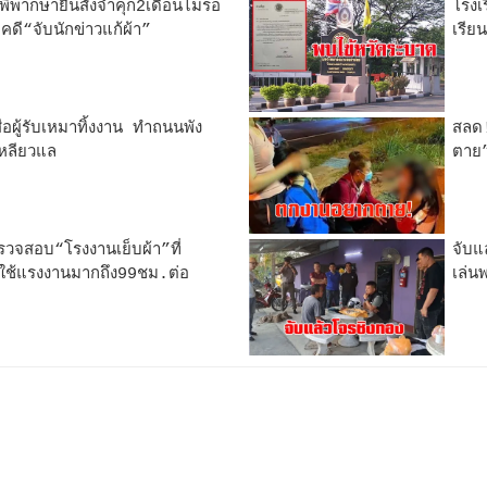
พากษายืนสั่งจำคุก2เดือนไม่รอ
โรงเ
ี“จับนักข่าวแก้ผ้า”
เรีย
่อผู้รับเหมาทิ้งงาน ทำถนนพัง
สลด!
หลียวแล
ตาย”
รวจสอบ“โรงงานเย็บผ้า”ที่
จับแ
บใช้แรงงานมากถึง99ชม.ต่อ
เล่น