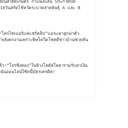
รียนสาธิตเกษตร กำแพงแสน ประกาศปิด
น10วันสกัดไข้หวัดระบาดสายพันธุ์ A และ B
โลกไซเบอร์แห่แชร์คลิป“แม่จะพาลูกฆ่าตัว
หลังตกงานเพราะพิษโควิดโชคดีชาวบ้านช่วยทัน
ล้ว!“โจรชิงทอง”ในห้างโลตัสโพธารามรับหาเงิน
พนันออนไลน์ใช้หนี้บัตรเครดิต!