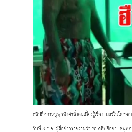
คลิปฮือฮาหนูพุกฟังคำสั่งคนเลี้ยงรู้เรื่อง แชร์ในโลกอ
วันที่ 8 ก.ย. ผู้สื่อข่าวรายงานว่า พบคลิปฮือฮา หนูพุก