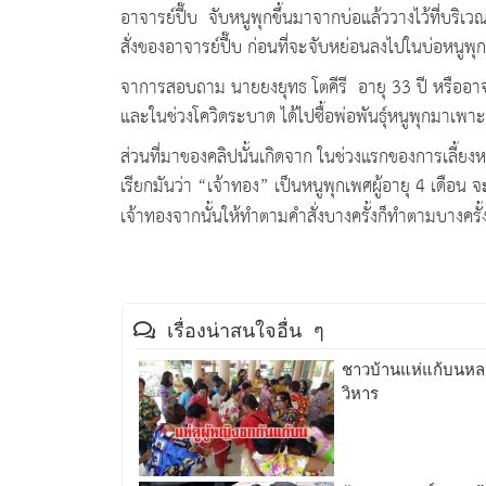
อาจารย์ปี๊บ จับหนูพุกขึ้นมาจากบ่อแล้ววางไว้ที่บริเ
สั่งของอาจารย์ปี๊บ ก่อนที่จะจับหย่อนลงไปในบ่อหนูพ
จาการสอบถาม นายยงยุทธ โตคีรี อายุ 33 ปี หรืออาจารย์ป
และในช่วงโควิดระบาด ได้ไปซื้อพ่อพันธุ์หนูพุกมาเพา
ส่วนที่มาของคลิปนั้นเกิดจาก ในช่วงแรกของการเลี้ยงหน
เรียกมันว่า
“
เจ้าทอง
”
เป็นหนูพุกเพศผู้อายุ 4 เดือน 
เจ้าทองจากนั้นให้ทำตามคำสั่งบางครั้งก็ทำตามบางครั้
เรื่องน่าสนใจอื่น ๆ
ชาวบ้านแห่แก้บนห
วิหาร