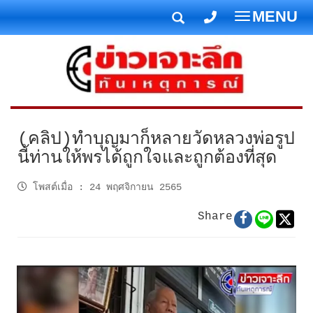
MENU
T
o
g
g
l
e
n
(คลิป)ทำบุญมาก็หลายวัดหลวงพ่อรูป
a
นี้ท่านให้พรได้ถูกใจและถูกต้องที่สุด
v
i
โพสต์เมื่อ
:
24 พฤศจิกายน 2565
g
Share
a
t
i
o
n