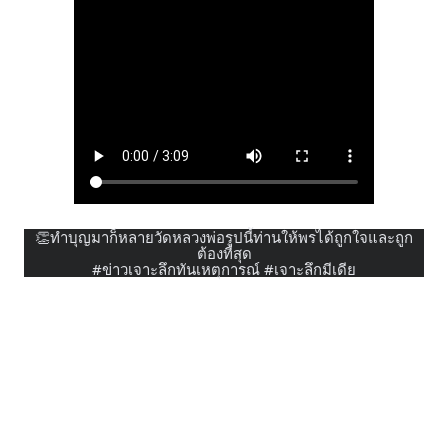
👏ทำบุญมาก็หลายวัดหลวงพ่อรูปนี้ท่านให้พรได้ถูกใจและถูก
ต้องที่สุด
#ข่าวเจาะลึกทันเหตุการณ์
#เจาะลึกมีเดีย